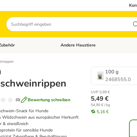
Kon
Suchen
Zubehör
Andere Haustiere
en: Hundefutter und Zubehör
Kategorie-Menü öffnen: Katzenfutter und 
inrippen
m
100 g
2468555.0
schweinrippen
UVP 5,99 €
5,49 €
Bewertung schreiben
(
0
)
54,90 € / kg
schwein-Snack für Hunde
5,16 €
 Wildschwein aus europäischer Herkunft
 & eiweißreich
eprotein für sensible Hunde
stützt Zahnpflege & Beschäftigung