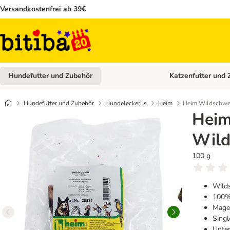
Versandkostenfrei ab 39€
Hundefutter und Zubehör
Katzenfutter und 
Kategorie-Menü öffn
Hundefutter und Zubehör
Hundeleckerlis
Heim
Heim Wildschwe
Hei
Wild
100 g
Wild
100%
Mager
Singl
Unter