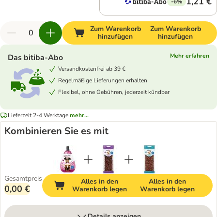
1,21 €
-6%
Zum Warenkorb
Zum Warenkorb
hinzufügen
hinzufügen
Mehr erfahren
Das bitiba-Abo
Versandkostenfrei ab 39 €
Regelmäßige Lieferungen erhalten
Flexibel, ohne Gebühren, jederzeit kündbar
Lieferzeit 2-4 Werktage
mehr...
Kombinieren Sie es mit
Gesamtpreis
Alles in den
Alles in den
0,00 €
Warenkorb legen
Warenkorb legen
Details anzeigen