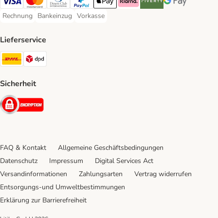
Visa Payment Method
Mastercard Payment Method
Diners Club Payment Method
PayPal Payment Method
Apple Pay Payment Method
Klarna Payment Method
Riverty Payment Method
Google Pay Paym
Rechnung
Bankeinzug
Vorkasse
Rechnung Payment Method
Bankeinzug Payment Method
Vorkasse Payment Method
Lieferservice
DHL Shipping Method
DPD Shipping Method
Sicherheit
Security
FAQ & Kontakt
Allgemeine Geschäftsbedingungen
Datenschutz
Impressum
Digital Services Act
Versandinformationen
Zahlungsarten
Vertrag widerrufen
Entsorgungs-und Umweltbestimmungen
Erklärung zur Barrierefreiheit