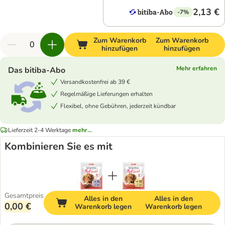
2,13 €
-7%
Zum Warenkorb
Zum Warenkorb
hinzufügen
hinzufügen
Mehr erfahren
Das bitiba-Abo
Versandkostenfrei ab 39 €
Regelmäßige Lieferungen erhalten
Flexibel, ohne Gebühren, jederzeit kündbar
Lieferzeit 2-4 Werktage
mehr...
Kombinieren Sie es mit
Gesamtpreis
Alles in den
Alles in den
0,00 €
Warenkorb legen
Warenkorb legen