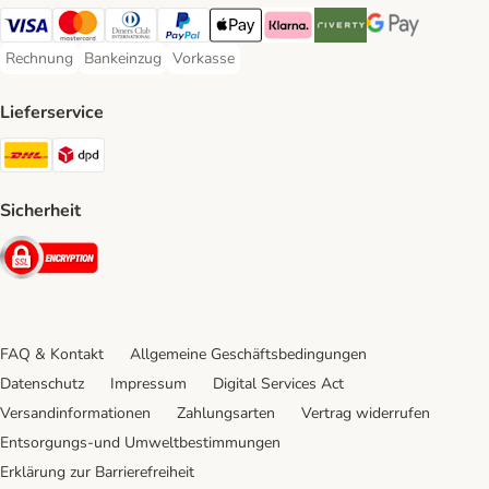
Visa Payment Method
Mastercard Payment Method
Diners Club Payment Method
PayPal Payment Method
Apple Pay Payment Method
Klarna Payment Method
Riverty Payment Method
Google Pay Paym
Rechnung
Bankeinzug
Vorkasse
Rechnung Payment Method
Bankeinzug Payment Method
Vorkasse Payment Method
Lieferservice
DHL Shipping Method
DPD Shipping Method
Sicherheit
Security
FAQ & Kontakt
Allgemeine Geschäftsbedingungen
Datenschutz
Impressum
Digital Services Act
Versandinformationen
Zahlungsarten
Vertrag widerrufen
Entsorgungs-und Umweltbestimmungen
Erklärung zur Barrierefreiheit