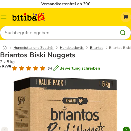
Versandkostenfrei ab 39€
Menü
Suchen
Hundefutter und Zubehör
Hundeleckerlis
Briantos
Briantos Bisk
Briantos Biski Nuggets
2 x 5 kg
: 5.0/5
Bewertung schreiben
(
6
)