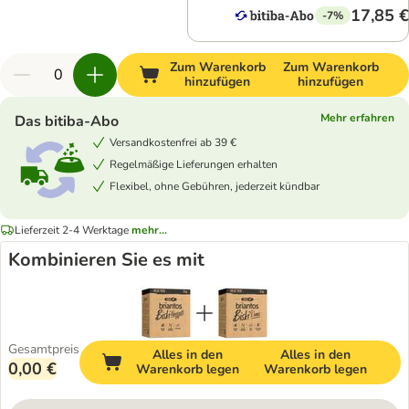
17,85 €
-7%
Zum Warenkorb
Zum Warenkorb
hinzufügen
hinzufügen
Mehr erfahren
Das bitiba-Abo
Versandkostenfrei ab 39 €
Regelmäßige Lieferungen erhalten
Flexibel, ohne Gebühren, jederzeit kündbar
Lieferzeit 2-4 Werktage
mehr...
Kombinieren Sie es mit
Gesamtpreis
Alles in den
Alles in den
0,00 €
Warenkorb legen
Warenkorb legen