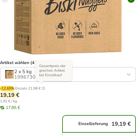
Artikel wählen (4 Varianten)
Gesamtpreis der
gleichen Artikel
2 x 5 kg
bei Einzelkauf
1996730.1
-12.69%
Einzeln
21,98 €
19,19 €
1,92 € / kg
17,85 €
19,19 €
Einzellieferung