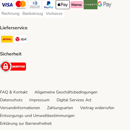
Visa Payment Method
Mastercard Payment Method
Diners Club Payment Method
PayPal Payment Method
Apple Pay Payment Method
Klarna Payment Method
Riverty Payment Method
Google Pay Paym
Rechnung
Bankeinzug
Vorkasse
Rechnung Payment Method
Bankeinzug Payment Method
Vorkasse Payment Method
Lieferservice
DHL Shipping Method
DPD Shipping Method
Sicherheit
Security
FAQ & Kontakt
Allgemeine Geschäftsbedingungen
Datenschutz
Impressum
Digital Services Act
Versandinformationen
Zahlungsarten
Vertrag widerrufen
Entsorgungs-und Umweltbestimmungen
Erklärung zur Barrierefreiheit