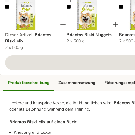
Briantos Biski Mix
Briantos Biski Nuggets
Briant
Dieser Artikel
:
Briantos
Briantos Biski Nuggets
Briantos
Biski Mix
2 x 500 g
2 x 500 
2 x 500 g
Produktbeschreibung
Zusammensetzung
Fütterungsemp
Leckere und knusprige Kekse, die Ihr Hund lieben wird!
Briantos B
oder als Belohnung während dem Training.
Briantos Biski Mix auf einen Blick:
Knusprig und lecker