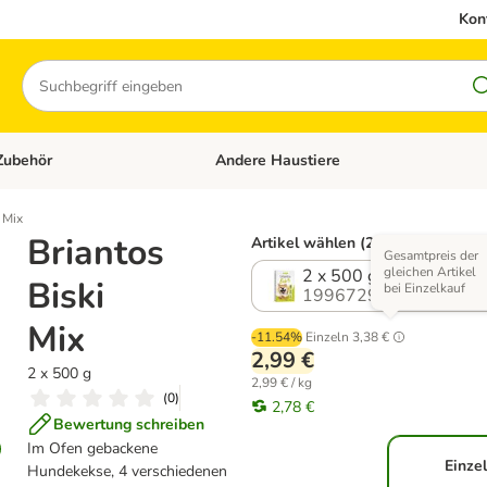
Kon
Suchen
Zubehör
Andere Haustiere
en: Hundefutter und Zubehör
Kategorie-Menü öffnen: Katzenfutter und 
 Mix
Briantos
Artikel wählen (2 Varianten)
Gesamtpreis der
gleichen Artikel
2 x 500 g
Biski
bei Einzelkauf
1996729.0
Mix
-11.54%
Einzeln
3,38 €
2,99 €
2 x 500 g
2,99 € / kg
(
0
)
2,78 €
Bewertung schreiben
Im Ofen gebackene
Einzel
Hundekekse, 4 verschiedenen