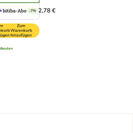
2,78 €
-7%
um
Zum
nkorb
Warenkorb
fügen
hinzufügen
dkosten