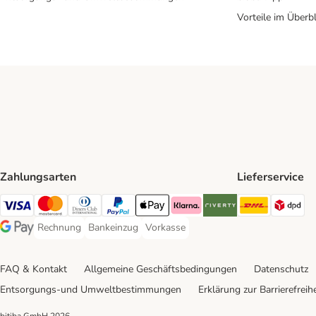
Vorteile im Überbl
Zahlungsarten
Lieferservice
DHL Ship
DP
Visa Payment Method
Mastercard Payment Method
Diners Club Payment Method
PayPal Payment Method
Apple Pay Payment Method
Klarna Payment Method
Riverty Payment Method
Rechnung
Bankeinzug
Vorkasse
Rechnung Payment Method
Bankeinzug Payment Method
Vorkasse Payment Method
Google Pay Payment Method
FAQ & Kontakt
Allgemeine Geschäftsbedingungen
Datenschutz
Entsorgungs-und Umweltbestimmungen
Erklärung zur Barrierefreihe