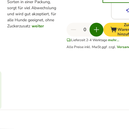
Sorten in einer Packung,
sorgt für viel Abwechslung
und wird gut akzeptiert, für
alle Hunde geeignet, ohne
Z
Zuckerzusatz
weiter
Ware
hinzu
Lieferzeit 2-4 Werktage
mehr...
Alle Preise inkl. MwSt.
ggf. zzgl.
Versan