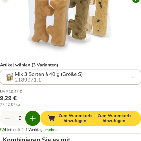
Artikel wählen (3 Varianten)
Mix 3 Sorten à 40 g (Größe S)
2189071.1
UVP 10,47 €
9,29 €
77,42 € / kg
Zum Warenkorb
Zum Warenkorb
hinzufügen
hinzufügen
Lieferzeit 2-4 Werktage
mehr...
Kombinieren Sie es mit