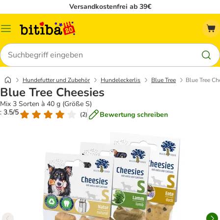
Versandkostenfrei ab 39€
Menü
Suchen
Hundefutter und Zubehör
Hundeleckerlis
Blue Tree
Blue Tree Ch
Blue Tree Cheesies
Mix 3 Sorten à 40 g (Größe S)
: 3.5/5
Bewertung schreiben
(
2
)