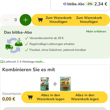
2,34 €
-6%
Zum Warenkorb
Zum Warenkorb
hinzufügen
hinzufügen
Mehr erfahren
Das bitiba-Abo
Versandkostenfrei ab 39 €
Regelmäßige Lieferungen erhalten
Flexibel, ohne Gebühren, jederzeit kündbar
Lieferzeit 2-4 Werktage
mehr...
Kombinieren Sie es mit
Gesamtpreis
Alles in den
Alles in den
0,00 €
Warenkorb legen
Warenkorb legen