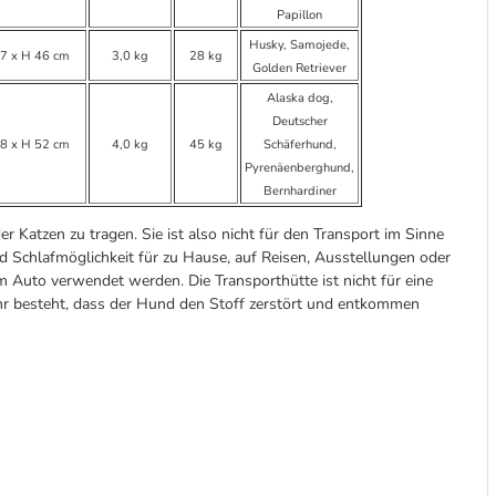
Papillon
Husky, Samojede,
7 x H 46 cm
3,0 kg
28 kg
Golden Retriever
Alaska dog,
Deutscher
8 x H 52 cm
4,0 kg
45 kg
Schäferhund,
Pyrenäenberghund,
Bernhardiner
r Katzen zu tragen. Sie ist also nicht für den Transport im Sinne
und Schlafmöglichkeit für zu Hause, auf Reisen, Ausstellungen oder
 Auto verwendet werden. Die Transporthütte ist nicht für eine
ahr besteht, dass der Hund den Stoff zerstört und entkommen