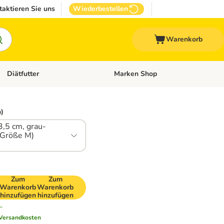
taktieren Sie uns
Wiederbestellen
Warenkorb
Diätfutter
Marken Shop
Zubehör
Kategorie-Menü öffnen: Andere Haustiere
Kategorie-Menü öffnen: Diätfutter
n)
3,5 cm, grau-
(Größe M)
Zum
Zum
Warenkorb
Warenkorb
hinzufügen
hinzufügen
.
Versandkosten