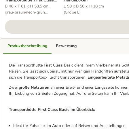
Transporthütte First Class
Hundeboxen
Basic
B 46 x T 61 x H 53,5 cm,
L 90 x B 56 x H 10 cm
grau-braun/neon-grün
(Größe L)
(Größe M)
Produktbeschreibung
Bewertung
Die Transporthütte First Class Basic dient Ihrem Vierbeiner als Sc
Reisen. Sie lässt sich überall mit nur wenigen Handgriffen aufst
sich die Transportbox leicht transportieren.
Eingearbeitete Metall
Zwei
große Netztüren
an einer Breit- und einer Längsseite können
Ihr Liebling von 2 Seiten Zugang hat. Auf drei Seiten kann Ihr Vi
Transporthütte First Class Basic im Überblick:
Ideal für Zuhause, im Auto oder auf Reisen und Ausstellungen