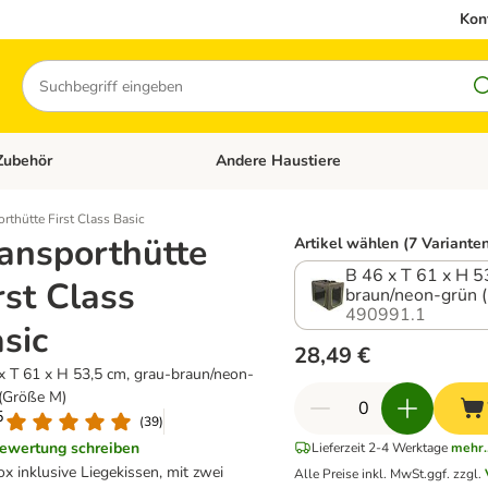
Kon
Suchen
Zubehör
Andere Haustiere
en: Hundefutter und Zubehör
Kategorie-Menü öffnen: Katzenfutter und 
rthütte First Class Basic
ansporthütte
Artikel wählen (7 Variante
B 46 x T 61 x H 5
rst Class
braun/neon-grün 
490991.1
sic
28,49 €
x T 61 x H 53,5 cm, grau-braun/neon-
(Größe M)
5
(
39
)
ewertung schreiben
Lieferzeit 2-4 Werktage
mehr..
ox inklusive Liegekissen, mit zwei
Alle Preise inkl. MwSt.
ggf. zzgl.