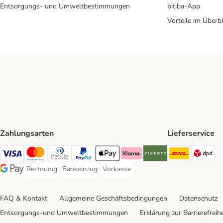
Entsorgungs- und Umweltbestimmungen
bitiba-App
Vorteile im Überbl
Zahlungsarten
Lieferservice
DHL Ship
DP
Visa Payment Method
Mastercard Payment Method
Diners Club Payment Method
PayPal Payment Method
Apple Pay Payment Method
Klarna Payment Method
Riverty Payment Method
Rechnung
Bankeinzug
Vorkasse
Rechnung Payment Method
Bankeinzug Payment Method
Vorkasse Payment Method
Google Pay Payment Method
FAQ & Kontakt
Allgemeine Geschäftsbedingungen
Datenschutz
Entsorgungs-und Umweltbestimmungen
Erklärung zur Barrierefreihe