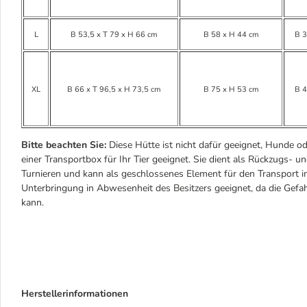
L
B 53,5 x T 79 x H 66 cm
B 58 x H 44 cm
B 3
XL
B 66 x T 96,5 x H 73,5 cm
B 75 x H 53 cm
B 4
Bitte beachten Sie:
Diese Hütte ist nicht dafür geeignet, Hunde ode
einer Transportbox für Ihr Tier geeignet. Sie dient als Rückzugs- 
Turnieren und kann als geschlossenes Element für den Transport im
Unterbringung in Abwesenheit des Besitzers geeignet, da die Gef
kann.
Herstellerinformationen