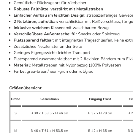
Gemütlicher Rückzugsort für Vierbeiner
Robuste Falthütte
,
verstärkt mit Metallstreben
Einfacher Aufbau im leichten Design:
strapazierfähiges Gewebe
2 Netztüren, aufrollbar:
verschließbar mit Reißverschluss, für gu
Inklusive weichem Kissen:
mit waschbarem Bezug
Verschließbare Außentasche:
für Snacks oder Spielzeug
Platzsparend faltbar:
mit integrierten Trageschlaufen, keine ex
Zusätzliches Netzfenster an der Seite
Geringes Eigengewicht: leichter Transport
Platzsparend zusammenfaltbar: mit 2 flexiblen Bändern zum Fixi
Material:
Metallstreben mit Nylonbezug (100% Polyester)
Farbe:
grau-braun/neon-grün oder rot/grau
Größenübersicht:
Größe
Gesamtmaß
Eingang Front
Ei
S
B 38 x T 53,5 x H 46 cm
B 37 x H 29 cm
B 2
M
B 46 x T 61 x H 53,5 cm
B 42 x H 35 cm
B 3