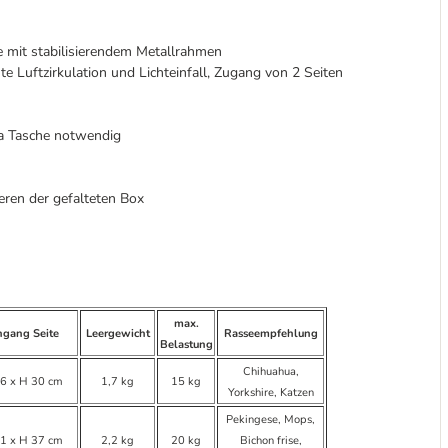
 mit stabilisierendem Metallrahmen
te Luftzirkulation und Lichteinfall, Zugang von 2 Seiten
tra Tasche notwendig
eren der gefalteten Box
max.
ngang Seite
Leergewicht
Rasseempfehlung
Belastung
Chihuahua,
6 x H 30 cm
1,7 kg
15 kg
Yorkshire, Katzen
Pekingese, Mops,
1 x H 37 cm
2,2 kg
20 kg
Bichon frise,