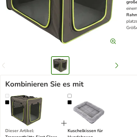
große
einem
Rah
platz
Größ
Kombinieren Sie es mit
Transporthütte First Class Basic
Kuschelkissen für Hundeboxen
Dieser Artikel
:
Kuschelkissen für