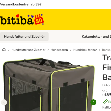
Versandkostenfrei ab 39€
Hundefutter und Zubehör
Katzenfutter und 
Kategorie-Menü öffn
Hundefutter und Zubehör
Hundeboxen
Hundebox faltbar
Transpo
Tr
Fi
Ba
B 46 
grün 
: 4.8/
B
Faltb