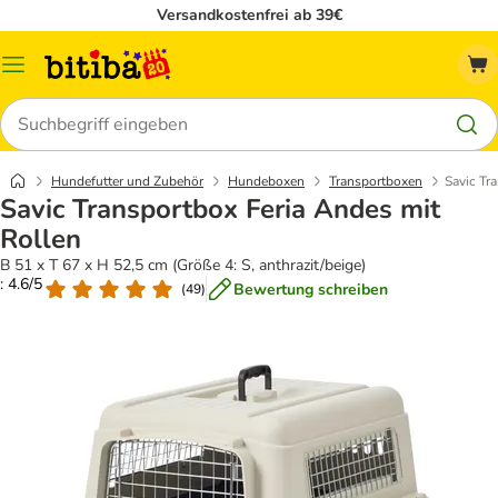
Versandkostenfrei ab 39€
Menü
Suchen
Hundefutter und Zubehör
Hundeboxen
Transportboxen
Savic Tr
Savic Transportbox Feria Andes mit
Rollen
B 51 x T 67 x H 52,5 cm (Größe 4: S, anthrazit/beige)
: 4.6/5
Bewertung schreiben
(
49
)