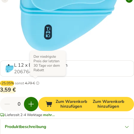
Der niedrigste
Preis der letzten
L 12 x B 10,6 x H 4,6 cm
30 Tage vor dem
Rabatt
2067647.0
-25.05%
sonst
4,79 €
3,59 €
Zum Warenkorb
Zum Warenkorb
hinzufügen
hinzufügen
Lieferzeit 2-4 Werktage
mehr...
Produktbeschreibung