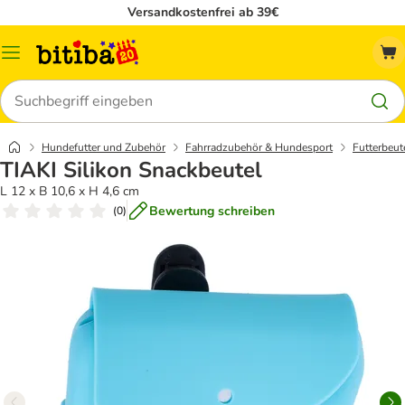
Versandkostenfrei ab 39€
Menü
Suchen
Hundefutter und Zubehör
Fahrradzubehör & Hundesport
Futterbeut
TIAKI Silikon Snackbeutel
L 12 x B 10,6 x H 4,6 cm
Bewertung schreiben
(
0
)