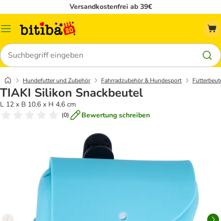
Versandkostenfrei ab 39€
Menü
Suchen
Hundefutter und Zubehör
Fahrradzubehör & Hundesport
Futterbeut
TIAKI Silikon Snackbeutel
L 12 x B 10,6 x H 4,6 cm
Bewertung schreiben
(
0
)