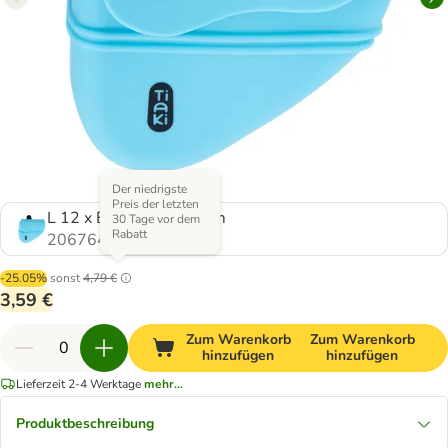
Der niedrigste
Preis der letzten
L 12 x B 10,6 x H 4,6 cm
30 Tage vor dem
Rabatt
2067647.0
-25.05%
sonst
4,79 €
3,59 €
Zum Warenkorb
Zum Warenkorb
hinzufügen
hinzufügen
Lieferzeit 2-4 Werktage
mehr...
Produktbeschreibung