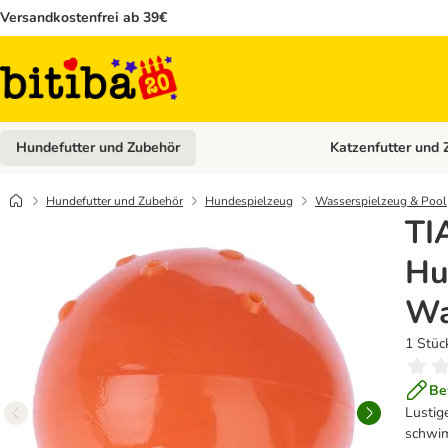
Versandkostenfrei ab 39€
Hundefutter und Zubehör
Katzenfutter und 
Kategorie-Menü öffn
Hundefutter und Zubehör
Hundespielzeug
Wasserspielzeug & Pool
TI
Hu
Wa
1 Stüc
Be
Lustig
schwim