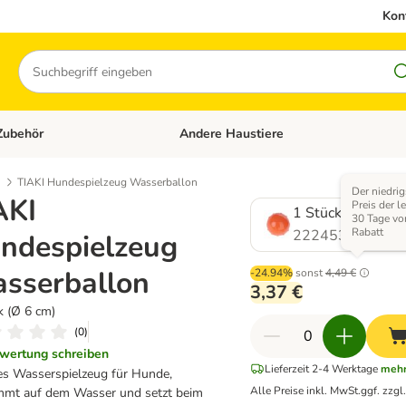
Kon
Suchen
Zubehör
Andere Haustiere
en: Hundefutter und Zubehör
Kategorie-Menü öffnen: Katzenfutter und 
TIAKI Hundespielzeug Wasserballon
Der niedrig
AKI
Preis der l
1 Stück (Ø 6 cm)
30 Tage vo
Rabatt
2224532.0
ndespielzeug
sserballon
-24.94%
sonst
4,49 €
3,37 €
k (Ø 6 cm)
(
0
)
wertung schreiben
Lieferzeit 2-4 Werktage
mehr.
es Wasserspielzeug für Hunde,
Alle Preise inkl. MwSt.
ggf. zzgl
mt auf dem Wasser und setzt beim