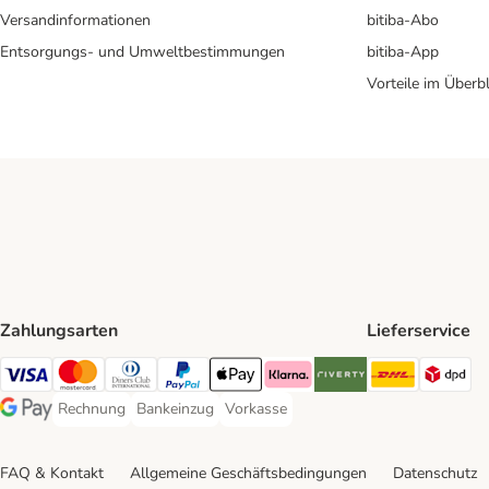
Versandinformationen
bitiba-Abo
Entsorgungs- und Umweltbestimmungen
bitiba-App
Vorteile im Überbl
Zahlungsarten
Lieferservice
DHL Ship
DP
Visa Payment Method
Mastercard Payment Method
Diners Club Payment Method
PayPal Payment Method
Apple Pay Payment Method
Klarna Payment Method
Riverty Payment Method
Rechnung
Bankeinzug
Vorkasse
Rechnung Payment Method
Bankeinzug Payment Method
Vorkasse Payment Method
Google Pay Payment Method
FAQ & Kontakt
Allgemeine Geschäftsbedingungen
Datenschutz