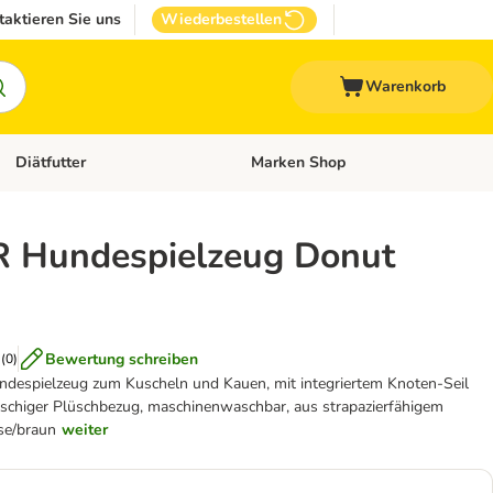
taktieren Sie uns
Wiederbestellen
Warenkorb
Diätfutter
Marken Shop
Zubehör
Kategorie-Menü öffnen: Andere Haustiere
Kategorie-Menü öffnen: Diätfutter
 Hundespielzeug Donut
Bewertung schreiben
(
0
)
despielzeug zum Kuscheln und Kauen, mit integriertem Knoten-Seil
uschiger Plüschbezug, maschinenwaschbar, aus strapazierfähigem
se/braun
weiter