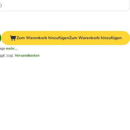
0
Zum Warenkorb hinzufügen
Zum Warenkorb hinzufügen
tage
mehr...
ggf. zzgl.
Versandkosten