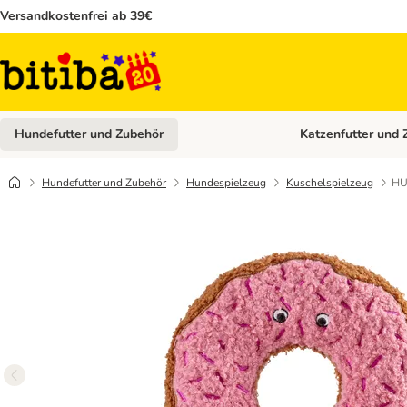
Versandkostenfrei ab 39€
Hundefutter und Zubehör
Katzenfutter und 
Kategorie-Menü öffn
Hundefutter und Zubehör
Hundespielzeug
Kuschelspielzeug
HU