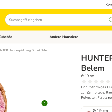
Kon
Suchen
Zubehör
Andere Haustiere
en: Hundefutter und Zubehör
Kategorie-Menü öffnen: Katzenfutter und 
NTER Hundespielzeug Donut Belem
HUNTER
Belem
Ø 19 cm
Donut-förmiges Hun
zur Zahnpflege, fla
Polyester, Farbe
:
ro
Ø 19 cm