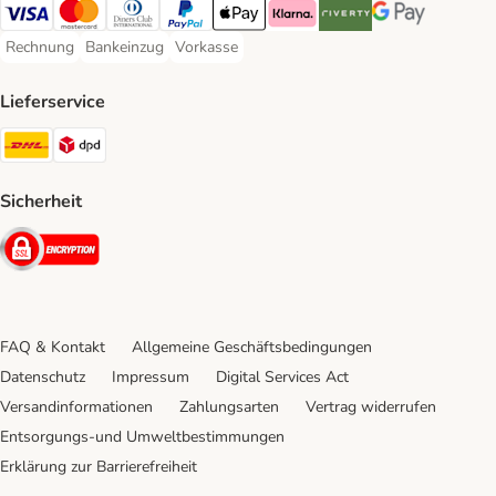
Visa Payment Method
Mastercard Payment Method
Diners Club Payment Method
PayPal Payment Method
Apple Pay Payment Method
Klarna Payment Method
Riverty Payment Method
Google Pay Paym
Rechnung
Bankeinzug
Vorkasse
Rechnung Payment Method
Bankeinzug Payment Method
Vorkasse Payment Method
Lieferservice
DHL Shipping Method
DPD Shipping Method
Sicherheit
Security
FAQ & Kontakt
Allgemeine Geschäftsbedingungen
Datenschutz
Impressum
Digital Services Act
Versandinformationen
Zahlungsarten
Vertrag widerrufen
Entsorgungs-und Umweltbestimmungen
Erklärung zur Barrierefreiheit