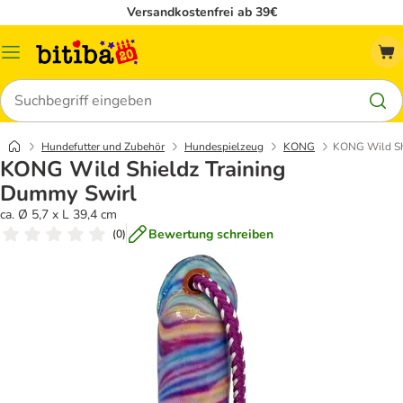
Versandkostenfrei ab 39€
Menü
Suchen
Hundefutter und Zubehör
Hundespielzeug
KONG
KONG Wild Sh
KONG Wild Shieldz Training
Dummy Swirl
ca. Ø 5,7 x L 39,4 cm
Bewertung schreiben
(
0
)