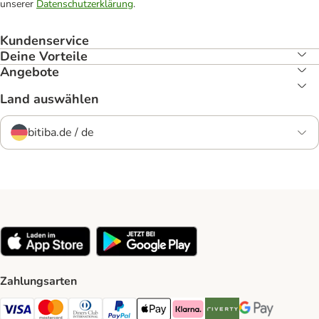
unserer
Datenschutzerklärung
.
Kundenservice
Deine Vorteile
Angebote
Land auswählen
bitiba.de / de
Zahlungsarten
Visa Payment Method
Mastercard Payment Method
Diners Club Payment Method
PayPal Payment Method
Apple Pay Payment Method
Klarna Payment Method
Riverty Payment Method
Google Pay Paym