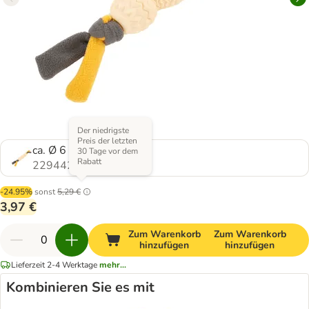
Der niedrigste
Preis der letzten
ca. Ø 6 x L 39
30 Tage vor dem
Rabatt
2294427.0
-24.95%
sonst
5,29 €
3,97 €
Zum Warenkorb
Zum Warenkorb
hinzufügen
hinzufügen
Lieferzeit 2-4 Werktage
mehr...
Kombinieren Sie es mit