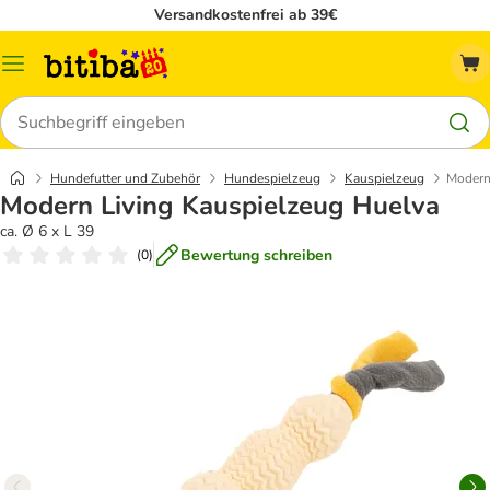
Versandkostenfrei ab 39€
Menü
Suchen
Hundefutter und Zubehör
Hundespielzeug
Kauspielzeug
Modern
Modern Living Kauspielzeug Huelva
ca. Ø 6 x L 39
Bewertung schreiben
(
0
)