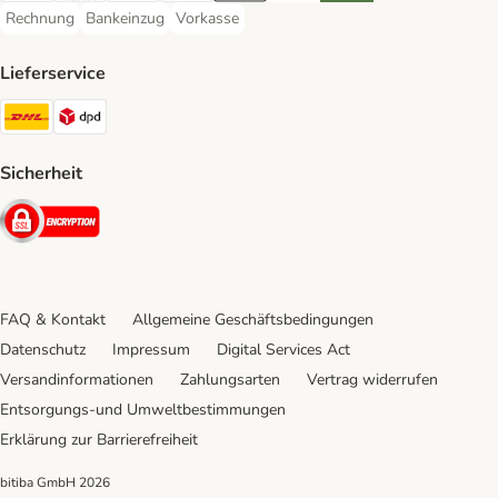
Rechnung
Bankeinzug
Vorkasse
Rechnung Payment Method
Bankeinzug Payment Method
Vorkasse Payment Method
Lieferservice
DHL Shipping Method
DPD Shipping Method
Sicherheit
Security
FAQ & Kontakt
Allgemeine Geschäftsbedingungen
Datenschutz
Impressum
Digital Services Act
Versandinformationen
Zahlungsarten
Vertrag widerrufen
Entsorgungs-und Umweltbestimmungen
Erklärung zur Barrierefreiheit
bitiba GmbH
2026