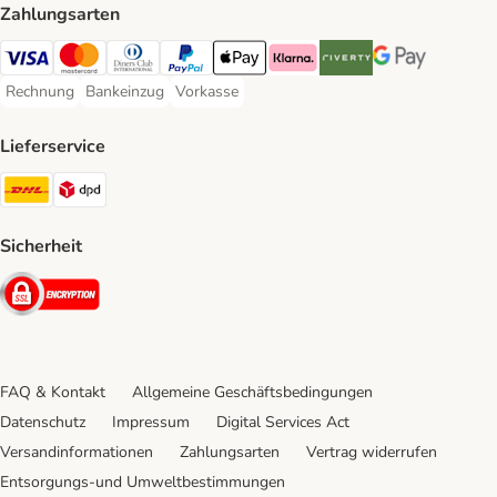
Zahlungsarten
Visa Payment Method
Mastercard Payment Method
Diners Club Payment Method
PayPal Payment Method
Apple Pay Payment Method
Klarna Payment Method
Riverty Payment Method
Google Pay Paym
Rechnung
Bankeinzug
Vorkasse
Rechnung Payment Method
Bankeinzug Payment Method
Vorkasse Payment Method
Lieferservice
DHL Shipping Method
DPD Shipping Method
Sicherheit
Security
FAQ & Kontakt
Allgemeine Geschäftsbedingungen
Datenschutz
Impressum
Digital Services Act
Versandinformationen
Zahlungsarten
Vertrag widerrufen
Entsorgungs-und Umweltbestimmungen