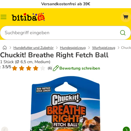
Versandkostenfrei ab 39€
Menü
Suchen
Hundefutter und Zubehör
Hundespielzeug
Wurfspielzeug
Chucki
Chuckit! Breathe Right Fetch Ball
1 Stück (Ø 6,5 cm, Medium)
: 3.5/5
Bewertung schreiben
(
6
)