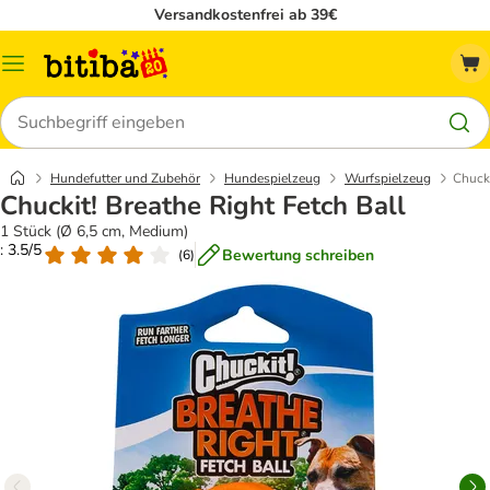
Versandkostenfrei ab 39€
Menü
Suchen
Hundefutter und Zubehör
Hundespielzeug
Wurfspielzeug
Chucki
Chuckit! Breathe Right Fetch Ball
1 Stück (Ø 6,5 cm, Medium)
: 3.5/5
Bewertung schreiben
(
6
)