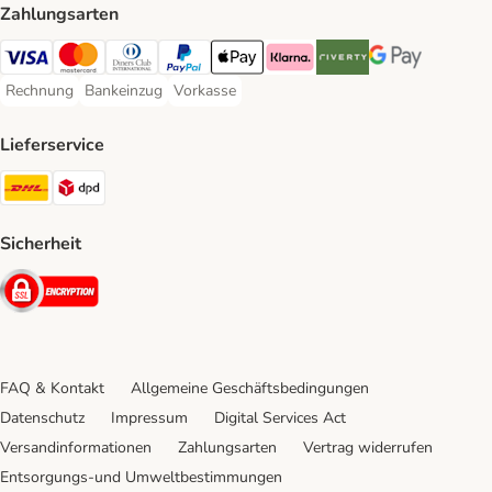
Zahlungsarten
Visa Payment Method
Mastercard Payment Method
Diners Club Payment Method
PayPal Payment Method
Apple Pay Payment Method
Klarna Payment Method
Riverty Payment Method
Google Pay Paym
Rechnung
Bankeinzug
Vorkasse
Rechnung Payment Method
Bankeinzug Payment Method
Vorkasse Payment Method
Lieferservice
DHL Shipping Method
DPD Shipping Method
Sicherheit
Security
FAQ & Kontakt
Allgemeine Geschäftsbedingungen
Datenschutz
Impressum
Digital Services Act
Versandinformationen
Zahlungsarten
Vertrag widerrufen
Entsorgungs-und Umweltbestimmungen