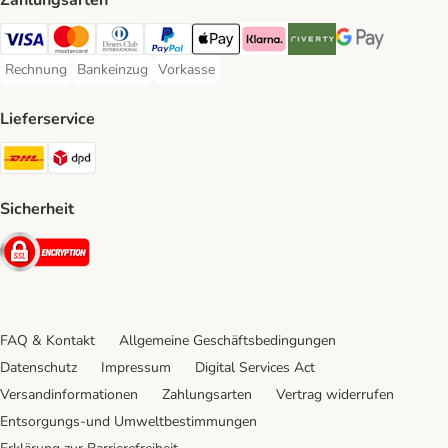
Zahlungsarten
Visa Payment Method
Mastercard Payment Method
Diners Club Payment Method
PayPal Payment Method
Apple Pay Payment Method
Klarna Payment Method
Riverty Payment Method
Google Pay Paym
Rechnung
Bankeinzug
Vorkasse
Rechnung Payment Method
Bankeinzug Payment Method
Vorkasse Payment Method
Lieferservice
DHL Shipping Method
DPD Shipping Method
Sicherheit
Security
FAQ & Kontakt
Allgemeine Geschäftsbedingungen
Datenschutz
Impressum
Digital Services Act
Versandinformationen
Zahlungsarten
Vertrag widerrufen
Entsorgungs-und Umweltbestimmungen