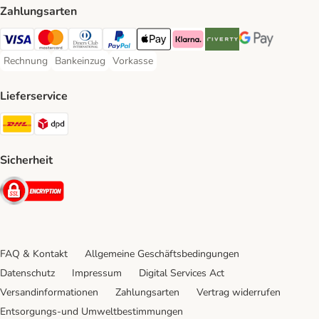
Zahlungsarten
Visa Payment Method
Mastercard Payment Method
Diners Club Payment Method
PayPal Payment Method
Apple Pay Payment Method
Klarna Payment Method
Riverty Payment Method
Google Pay Paym
Rechnung
Bankeinzug
Vorkasse
Rechnung Payment Method
Bankeinzug Payment Method
Vorkasse Payment Method
Lieferservice
DHL Shipping Method
DPD Shipping Method
Sicherheit
Security
FAQ & Kontakt
Allgemeine Geschäftsbedingungen
Datenschutz
Impressum
Digital Services Act
Versandinformationen
Zahlungsarten
Vertrag widerrufen
Entsorgungs-und Umweltbestimmungen