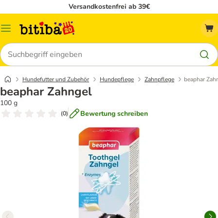
Versandkostenfrei ab 39€
Menü
Suchen
Hundefutter und Zubehör
Hundepflege
Zahnpflege
beaphar Zah
beaphar Zahngel
100 g
Bewertung schreiben
(
0
)