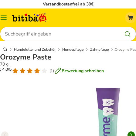
Versandkostenfrei ab 39€
Menü
Suchen
Hundefutter und Zubehör
Hundepflege
Zahnpflege
Orozyme Pas
Orozyme Paste
70 g
: 4.0/5
Bewertung schreiben
(
1
)