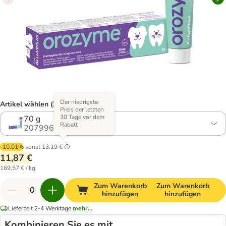
Der niedrigste
Artikel wählen (2 Varianten)
Preis der letzten
30 Tage vor dem
70 g
Rabatt
2079962.2
-10.01%
sonst
13,19 €
11,87 €
169,57 € / kg
Zum Warenkorb
Zum Warenkorb
hinzufügen
hinzufügen
Lieferzeit 2-4 Werktage
mehr...
Kombinieren Sie es mit