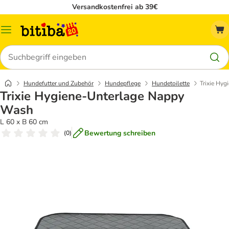
Versandkostenfrei ab 39€
Menü
Suchen
Hundefutter und Zubehör
Hundepflege
Hundetoilette
Trixie Hy
Trixie Hygiene-Unterlage Nappy
Wash
L 60 x B 60 cm
Bewertung schreiben
(
0
)