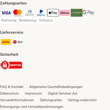
Zahlungsarten
Visa Payment Method
Mastercard Payment Method
Diners Club Payment Method
PayPal Payment Method
Apple Pay Payment Method
Klarna Payment Method
Riverty Payment Method
Google Pay Paym
Rechnung
Bankeinzug
Vorkasse
Rechnung Payment Method
Bankeinzug Payment Method
Vorkasse Payment Method
Lieferservice
DHL Shipping Method
DPD Shipping Method
Sicherheit
Security
FAQ & Kontakt
Allgemeine Geschäftsbedingungen
Datenschutz
Impressum
Digital Services Act
Versandinformationen
Zahlungsarten
Vertrag widerrufen
Entsorgungs-und Umweltbestimmungen