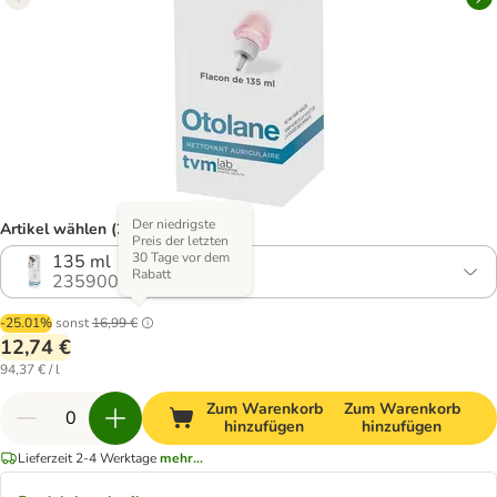
Der niedrigste
Artikel wählen (2 Varianten)
Preis der letzten
30 Tage vor dem
135 ml
Rabatt
2359004.0
-25.01%
sonst
16,99 €
12,74 €
94,37 € / l
Zum Warenkorb
Zum Warenkorb
hinzufügen
hinzufügen
Lieferzeit 2-4 Werktage
mehr...