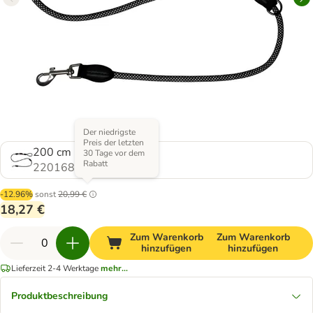
Der niedrigste
Preis der letzten
200 cm lang, schwarz
30 Tage vor dem
Rabatt
2201685.1
-12.96%
sonst
20,99 €
18,27 €
Zum Warenkorb
Zum Warenkorb
hinzufügen
hinzufügen
Lieferzeit 2-4 Werktage
mehr...
Produktbeschreibung