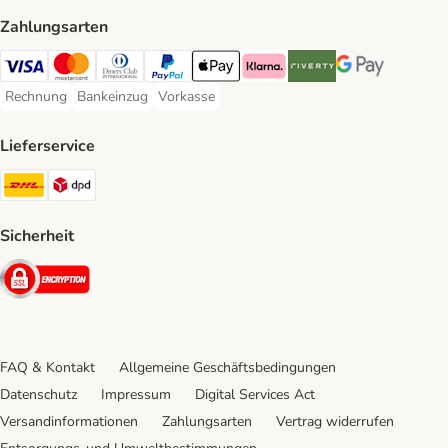
Zahlungsarten
Visa Payment Method
Mastercard Payment Method
Diners Club Payment Method
PayPal Payment Method
Apple Pay Payment Method
Klarna Payment Method
Riverty Payment Method
Google Pay Paym
Rechnung
Bankeinzug
Vorkasse
Rechnung Payment Method
Bankeinzug Payment Method
Vorkasse Payment Method
Lieferservice
DHL Shipping Method
DPD Shipping Method
Sicherheit
Security
FAQ & Kontakt
Allgemeine Geschäftsbedingungen
Datenschutz
Impressum
Digital Services Act
Versandinformationen
Zahlungsarten
Vertrag widerrufen