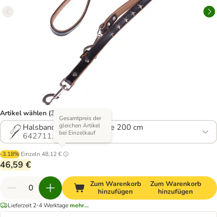
Artikel wählen (3 Varianten)
Gesamtpreis der
gleichen Artikel
Halsband Größe 40, Leine 200 cm
bei Einzelkauf
642711.0
-3.18%
Einzeln
48,12 €
46,59 €
Zum Warenkorb
Zum Warenkorb
hinzufügen
hinzufügen
Lieferzeit 2-4 Werktage
mehr...