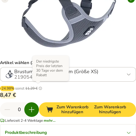
Der niedrigste
Artikel wählen (3 Varianten)
Preis der letzten
30 Tage vor dem
Brustumfang ca. 38-54 cm (Größe XS)
Rabatt
2190542.1
-24.98%
sonst
11,29 €
8,47 €
Zum Warenkorb
Zum Warenkorb
hinzufügen
hinzufügen
Lieferzeit 2-4 Werktage
mehr...
Produktbeschreibung