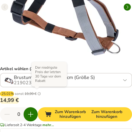
Der niedrigste
Artikel wählen (3 Varianten)
Preis der letzten
30 Tage vor dem
Brustumfang ca. 40 - 58 cm (Größe S)
Rabatt
2190235.2
-25.01%
sonst
19,99 €
14,99 €
Zum Warenkorb
Zum Warenkorb
hinzufügen
hinzufügen
Lieferzeit 2-4 Werktage
mehr...