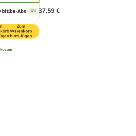
37,59 €
-6%
m
Zum
korb
Warenkorb
fügen
hinzufügen
dkosten