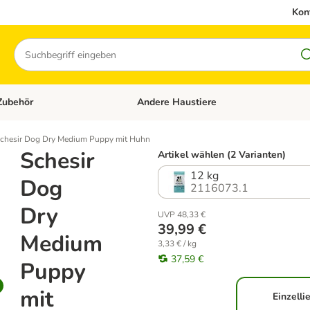
Kon
Suchen
Zubehör
Andere Haustiere
en: Hundefutter und Zubehör
Kategorie-Menü öffnen: Katzenfutter und 
chesir Dog Dry Medium Puppy mit Huhn
Schesir
Artikel wählen (2 Varianten)
12 kg
Dog
2116073.1
Dry
UVP 48,33 €
39,99 €
Medium
3,33 € / kg
37,59 €
Puppy
mit
Einzelli