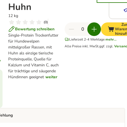
Huhn
12 kg
(
0
)
Zu
Bewertung schreiben
Waren
hinzu
Single-Protein Trockenfutter
Lieferzeit 2-4 Werktage
mehr...
für Hundewelpen
Alle Preise inkl. MwSt.
ggf. zzgl.
Versan
mittelgroßer Rassen, mit
Huhn als einzige tierische
Proteinquelle, Quelle für
Kalzium und Vitamin C, auch
für trächtige und säugende
Hündinnen geeignet
weiter
fehlung