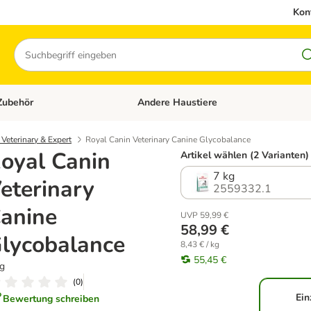
Kon
Suchen
Zubehör
Andere Haustiere
en: Hundefutter und Zubehör
Kategorie-Menü öffnen: Katzenfutter und 
Veterinary & Expert
Royal Canin Veterinary Canine Glycobalance
oyal Canin
Artikel wählen (2 Varianten)
7 kg
eterinary
2559332.1
anine
UVP 59,99 €
58,99 €
lycobalance
8,43 € / kg
55,45 €
kg
(
0
)
Ein
Bewertung schreiben