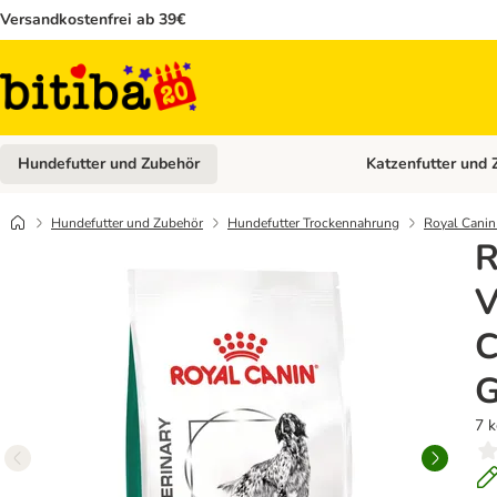
Versandkostenfrei ab 39€
Hundefutter und Zubehör
Katzenfutter und 
Kategorie-Menü öffn
Hundefutter und Zubehör
Hundefutter Trockennahrung
Royal Canin 
R
V
C
G
7 