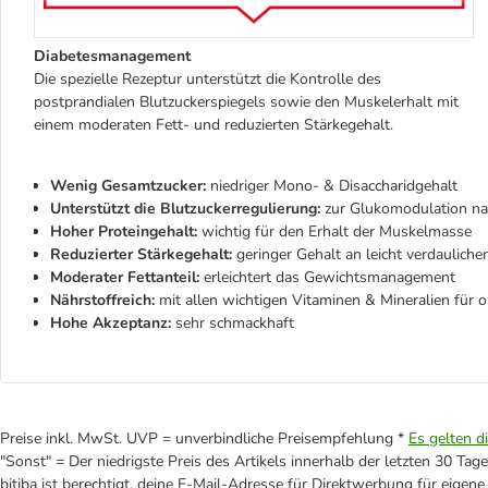
Diabetesmanagement
Die spezielle Rezeptur unterstützt die Kontrolle des
postprandialen Blutzuckerspiegels sowie den Muskelerhalt mit
einem moderaten Fett- und reduzierten Stärkegehalt.
Wenig Gesamtzucker:
niedriger Mono- & Disaccharidgehalt
Unterstützt die Blutzuckerregulierung:
zur Glukomodulation na
Hoher Proteingehalt:
wichtig für den Erhalt der Muskelmasse
Reduzierter Stärkegehalt:
geringer Gehalt an leicht verdauliche
Moderater Fettanteil:
erleichtert das Gewichtsmanagement
Nährstoffreich:
mit allen wichtigen Vitaminen & Mineralien für op
Hohe Akzeptanz:
sehr schmackhaft
Preise inkl. MwSt. UVP = unverbindliche Preisempfehlung *
Es gelten d
"Sonst" = Der niedrigste Preis des Artikels innerhalb der letzten 30 Tage
bitiba ist berechtigt, deine E-Mail-Adresse für Direktwerbung für eige