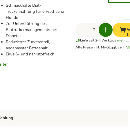
Schmackhafte Diät-
Trockennahrung für erwachsene
Hunde
Zur Unterstützung des
Blutzuckermanagements bei
W
h
Diabetes
Lieferzeit 2-4 Werktage
mehr...
Reduzierter Zuckeranteil,
Alle Preise inkl. MwSt.
ggf. zzgl.
V
angepasster Fettgehalt
Eiweiß- und nährstoffreich
iter
fehlung