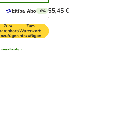
55,45 €
-6%
Zum
Zum
arenkorb
Warenkorb
inzufügen
hinzufügen
ersandkosten