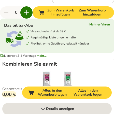
Zum Warenkorb
Zum Warenkorb
hinzufügen
hinzufügen
Mehr erfahren
Das bitiba-Abo
Versandkostenfrei ab 39 €
Regelmäßige Lieferungen erhalten
Flexibel, ohne Gebühren, jederzeit kündbar
Lieferzeit 2-4 Werktage
mehr...
Kombinieren Sie es mit
Gesamtpreis
Alles in den
Alles in den
0,00 €
Warenkorb legen
Warenkorb legen
Details anzeigen