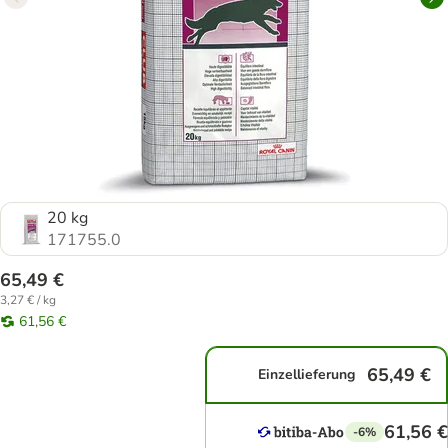
20 kg
171755.0
65,49 €
3,27 € / kg
61,56 €
65,49 €
Einzellieferung
61,56 €
-6%