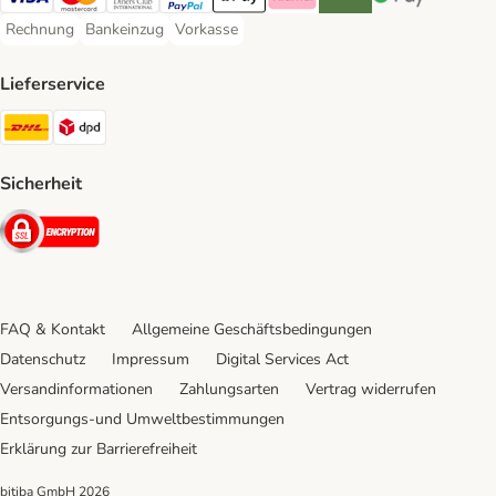
Visa Payment Method
Mastercard Payment Method
Diners Club Payment Method
PayPal Payment Method
Apple Pay Payment Method
Klarna Payment Method
Riverty Payment Method
Google Pay Paym
Rechnung
Bankeinzug
Vorkasse
Rechnung Payment Method
Bankeinzug Payment Method
Vorkasse Payment Method
Lieferservice
DHL Shipping Method
DPD Shipping Method
Sicherheit
Security
FAQ & Kontakt
Allgemeine Geschäftsbedingungen
Datenschutz
Impressum
Digital Services Act
Versandinformationen
Zahlungsarten
Vertrag widerrufen
Entsorgungs-und Umweltbestimmungen
Erklärung zur Barrierefreiheit
bitiba GmbH
2026