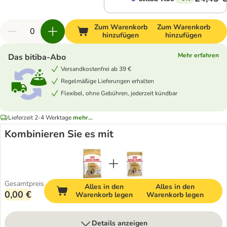
Zum Warenkorb
Zum Warenkorb
hinzufügen
hinzufügen
Mehr erfahren
Das bitiba-Abo
Versandkostenfrei ab 39 €
Regelmäßige Lieferungen erhalten
Flexibel, ohne Gebühren, jederzeit kündbar
Lieferzeit 2-4 Werktage
mehr...
Kombinieren Sie es mit
Gesamtpreis
Alles in den
Alles in den
0,00 €
Warenkorb legen
Warenkorb legen
Details anzeigen