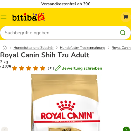
Versandkostenfrei ab 39€
Menü
Suchen
Hundefutter und Zubehör
Hundefutter Trockennahrung
Royal Canin
Royal Canin Shih Tzu Adult
3 kg
: 4.8/5
Bewertung schreiben
(
31
)