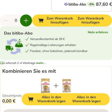
87,60 €
-6%
Zum Warenkorb
Zum Warenkorb
hinzufügen
hinzufügen
Mehr erfahren
Das bitiba-Abo
Versandkostenfrei ab 39 €
Regelmäßige Lieferungen erhalten
Flexibel, ohne Gebühren, jederzeit kündbar
Lieferzeit 2-4 Werktage
mehr...
Kombinieren Sie es mit
Gesamtpreis
Alles in den
Alles in den
0,00 €
Warenkorb legen
Warenkorb legen