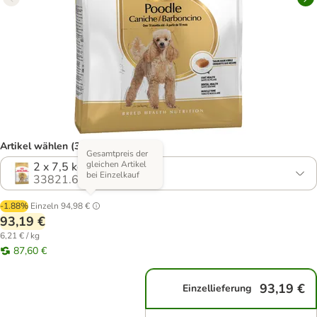
Artikel wählen (3 Varianten)
Gesamtpreis der
gleichen Artikel
2 x 7,5 kg
bei Einzelkauf
33821.6
-1.88%
Einzeln
94,98 €
93,19 €
6,21 € / kg
87,60 €
93,19 €
Einzellieferung