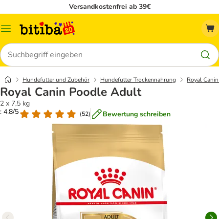
Versandkostenfrei ab 39€
Menü
Suchen
Hundefutter und Zubehör
Hundefutter Trockennahrung
Royal Canin
Royal Canin Poodle Adult
2 x 7,5 kg
: 4.8/5
Bewertung schreiben
(
52
)