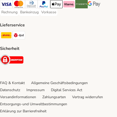
Visa Payment Method
Mastercard Payment Method
Diners Club Payment Method
PayPal Payment Method
Apple Pay Payment Method
Klarna Payment Method
Riverty Payment Method
Google Pay Paym
Rechnung
Bankeinzug
Vorkasse
Rechnung Payment Method
Bankeinzug Payment Method
Vorkasse Payment Method
Lieferservice
DHL Shipping Method
DPD Shipping Method
Sicherheit
Security
FAQ & Kontakt
Allgemeine Geschäftsbedingungen
Datenschutz
Impressum
Digital Services Act
Versandinformationen
Zahlungsarten
Vertrag widerrufen
Entsorgungs-und Umweltbestimmungen
Erklärung zur Barrierefreiheit