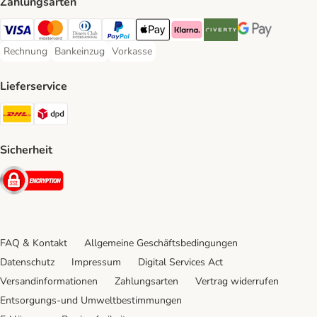
Zahlungsarten
Visa Payment Method
Mastercard Payment Method
Diners Club Payment Method
PayPal Payment Method
Apple Pay Payment Method
Klarna Payment Method
Riverty Payment Method
Google Pay Paym
Rechnung
Bankeinzug
Vorkasse
Rechnung Payment Method
Bankeinzug Payment Method
Vorkasse Payment Method
Lieferservice
DHL Shipping Method
DPD Shipping Method
Sicherheit
Security
FAQ & Kontakt
Allgemeine Geschäftsbedingungen
Datenschutz
Impressum
Digital Services Act
Versandinformationen
Zahlungsarten
Vertrag widerrufen
Entsorgungs-und Umweltbestimmungen