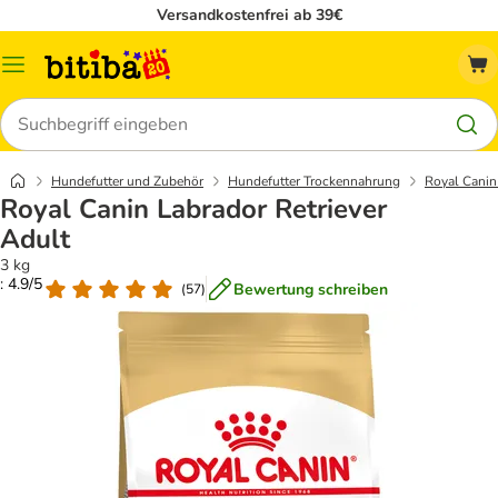
Versandkostenfrei ab 39€
Menü
Suchen
Hundefutter und Zubehör
Hundefutter Trockennahrung
Royal Canin
Royal Canin Labrador Retriever
Adult
3 kg
: 4.9/5
Bewertung schreiben
(
57
)