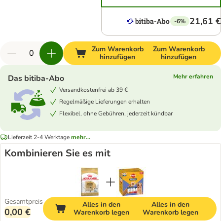
21,61 €
-6%
Zum Warenkorb
Zum Warenkorb
hinzufügen
hinzufügen
Mehr erfahren
Das bitiba-Abo
Versandkostenfrei ab 39 €
Regelmäßige Lieferungen erhalten
Flexibel, ohne Gebühren, jederzeit kündbar
Lieferzeit 2-4 Werktage
mehr...
Kombinieren Sie es mit
Gesamtpreis
Alles in den
Alles in den
0,00 €
Warenkorb legen
Warenkorb legen