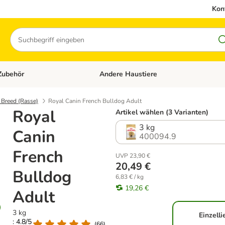
Kon
Suchen
Zubehör
Andere Haustiere
en: Hundefutter und Zubehör
Kategorie-Menü öffnen: Katzenfutter und 
 Breed (Rasse)
Royal Canin French Bulldog Adult
Royal
Artikel wählen (3 Varianten)
3 kg
Canin
400094.9
French
UVP 23,90 €
20,49 €
Bulldog
6,83 € / kg
19,26 €
Adult
3 kg
Einzell
: 4.8/5
(
66
)