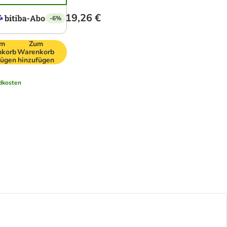
19,26 €
-6%
um
Zum
korb
Warenkorb
fügen
hinzufügen
dkosten