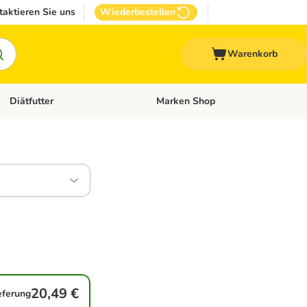
taktieren Sie uns
Wiederbestellen
Warenkorb
Diätfutter
Marken Shop
Zubehör
Kategorie-Menü öffnen: Andere Haustiere
Kategorie-Menü öffnen: Diätfutter
20,49 €
ieferung