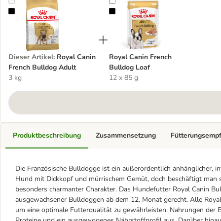
Royal Canin French Bulldog Adult
Royal Canin French Bulldog Loaf
Dieser Artikel
:
Royal Canin
Royal Canin French
French Bulldog Adult
Bulldog Loaf
3 kg
12 x 85 g
Produktbeschreibung
Zusammensetzung
Fütterungsemp
Die Französische Bulldogge ist ein außerordentlich anhänglicher, in
Hund mit Dickkopf und mürrischem Gemüt, doch beschäftigt man sich
besonders charmanter Charakter. Das Hundefutter Royal Canin Bu
ausgewachsener Bulldoggen ab dem 12. Monat gerecht. Alle Royal 
um eine optimale Futterqualität zu gewährleisten. Nahrungen der 
Proteine und ein ausgewogenes Nährstoffprofil aus. Darüber hinau