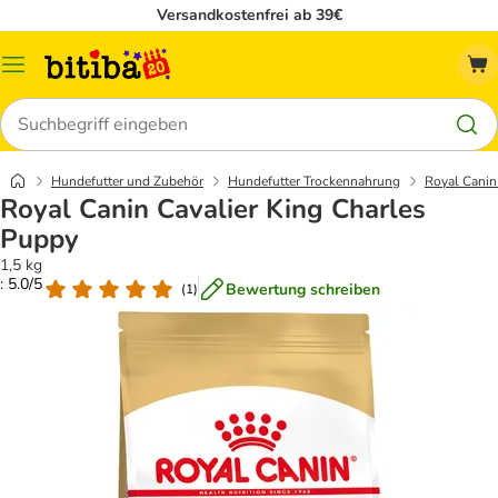
Versandkostenfrei ab 39€
Menü
Suchen
Hundefutter und Zubehör
Hundefutter Trockennahrung
Royal Canin
Royal Canin Cavalier King Charles
Puppy
1,5 kg
: 5.0/5
Bewertung schreiben
(
1
)