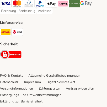
Visa Payment Method
Mastercard Payment Method
Diners Club Payment Method
PayPal Payment Method
Apple Pay Payment Method
Klarna Payment Method
Riverty Payment Method
Google Pay Paym
Rechnung
Bankeinzug
Vorkasse
Rechnung Payment Method
Bankeinzug Payment Method
Vorkasse Payment Method
Lieferservice
DHL Shipping Method
DPD Shipping Method
Sicherheit
Security
FAQ & Kontakt
Allgemeine Geschäftsbedingungen
Datenschutz
Impressum
Digital Services Act
Versandinformationen
Zahlungsarten
Vertrag widerrufen
Entsorgungs-und Umweltbestimmungen
Erklärung zur Barrierefreiheit