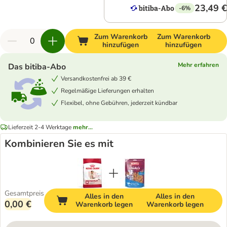
23,49 €
-6%
Zum Warenkorb
Zum Warenkorb
hinzufügen
hinzufügen
Mehr erfahren
Das bitiba-Abo
Versandkostenfrei ab 39 €
Regelmäßige Lieferungen erhalten
Flexibel, ohne Gebühren, jederzeit kündbar
Lieferzeit 2-4 Werktage
mehr...
Kombinieren Sie es mit
Gesamtpreis
Alles in den
Alles in den
0,00 €
Warenkorb legen
Warenkorb legen