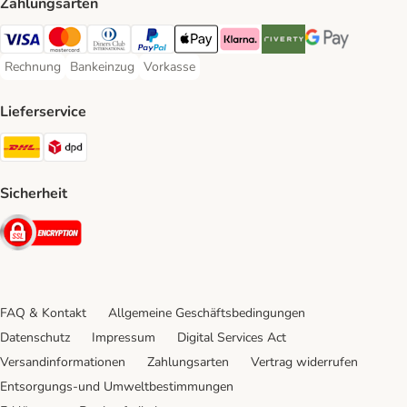
Zahlungsarten
Visa Payment Method
Mastercard Payment Method
Diners Club Payment Method
PayPal Payment Method
Apple Pay Payment Method
Klarna Payment Method
Riverty Payment Method
Google Pay Paym
Rechnung
Bankeinzug
Vorkasse
Rechnung Payment Method
Bankeinzug Payment Method
Vorkasse Payment Method
Lieferservice
DHL Shipping Method
DPD Shipping Method
Sicherheit
Security
FAQ & Kontakt
Allgemeine Geschäftsbedingungen
Datenschutz
Impressum
Digital Services Act
Versandinformationen
Zahlungsarten
Vertrag widerrufen
Entsorgungs-und Umweltbestimmungen