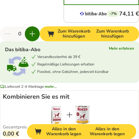
74,11 €
-7%
Zum Warenkorb
Zum Warenkorb
hinzufügen
hinzufügen
Mehr erfahren
Das bitiba-Abo
Versandkostenfrei ab 39 €
Regelmäßige Lieferungen erhalten
Flexibel, ohne Gebühren, jederzeit kündbar
Lieferzeit 2-4 Werktage
mehr...
Kombinieren Sie es mit
Gesamtpreis
Alles in den
Alles in den
0,00 €
Warenkorb legen
Warenkorb legen