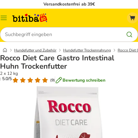
Versandkostenfrei ab 39€
Menü
Suchen
Hundefutter und Zubehör
Hundefutter Trockennahrung
Rocco Diet 
Rocco Diet Care Gastro Intestinal
Huhn Trockenfutter
2 x 12 kg
: 5.0/5
Bewertung schreiben
(
9
)