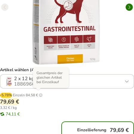
Artikel wählen (4 Varianten)
Gesamtpreis der
gleichen Artikel
2 x 12 kg
bei Einzelkauf
1886966.3
-5.78%
Einzeln
84,58 €
79,69 €
3,32 € / kg
74,11 €
79,69 €
Einzellieferung