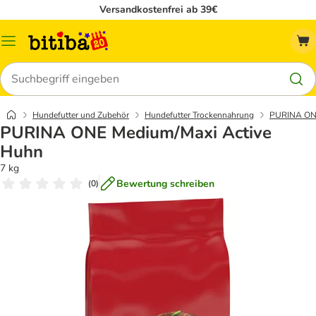
Versandkostenfrei ab 39€
Menü
Suchen
Hundefutter und Zubehör
Hundefutter Trockennahrung
PURINA O
PURINA ONE Medium/Maxi Active
Huhn
7 kg
Bewertung schreiben
(
0
)