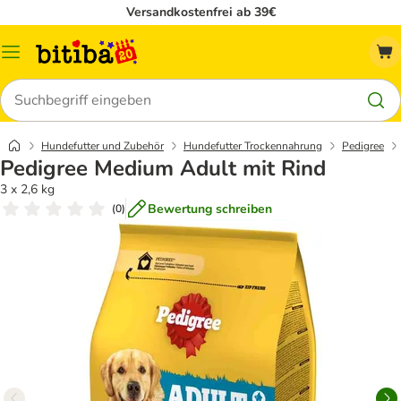
Versandkostenfrei ab 39€
Menü
Suchen
Hundefutter und Zubehör
Hundefutter Trockennahrung
Pedigree
Pedigree Medium Adult mit Rind
3 x 2,6 kg
Bewertung schreiben
(
0
)