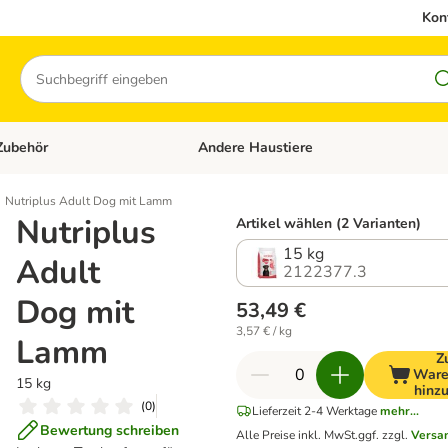
Kon
Suchen
Zubehör
Andere Haustiere
en: Hundefutter und Zubehör
Kategorie-Menü öffnen: Katzenfutter und 
Nutriplus Adult Dog mit Lamm
Nutriplus
Artikel wählen (2 Varianten)
15 kg
Adult
2122377.3
Dog mit
53,49 €
3,57 € / kg
Lamm
Z
Ware
15 kg
hinz
(
0
)
Lieferzeit 2-4 Werktage
mehr...
Bewertung schreiben
Alle Preise inkl. MwSt.
ggf. zzgl.
Versa