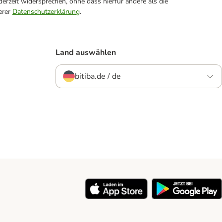
erzeit widersprechen, ohne dass hierfür andere als die
erer
Datenschutzerklärung
.
Land auswählen
bitiba.de / de