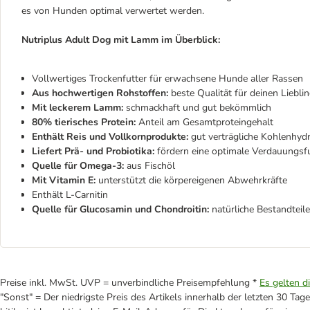
es von Hunden optimal verwertet werden.
Nutriplus Adult Dog mit Lamm im Überblick:
Vollwertiges Trockenfutter für erwachsene Hunde aller Rassen
Aus hochwertigen Rohstoffen:
beste Qualität für deinen Liebli
Mit leckerem Lamm:
schmackhaft und gut bekömmlich
80% tierisches Protein:
Anteil am Gesamtproteingehalt
Enthält Reis und Vollkornprodukte:
gut verträgliche Kohlenhyd
Liefert Prä- und Probiotika:
fördern eine optimale Verdauungsf
Quelle für Omega-3:
aus Fischöl
Mit Vitamin E:
unterstützt die körpereigenen Abwehrkräfte
Enthält L-Carnitin
Quelle für Glucosamin und Chondroitin:
natürliche Bestandtei
Preise inkl. MwSt. UVP = unverbindliche Preisempfehlung *
Es gelten d
"Sonst" = Der niedrigste Preis des Artikels innerhalb der letzten 30 Tage