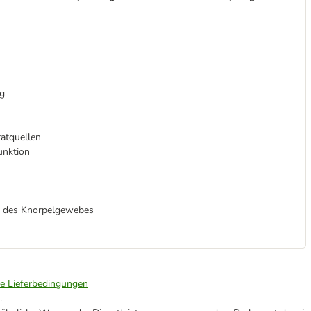
ng
ratquellen
unktion
le des Knorpelgewebes
ie Lieferbedingungen
.