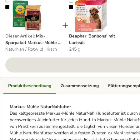
Mix-Sparpaket Markus-Mühle 2 x 5 kg
Beaphar 'Bonbons' mit Lachsöl
Dieser Artikel
:
Mix-
Beaphar 'Bonbons' mit
Sparpaket Markus-Mühle 2
Lachsöl
x 5 kg
NaturNah / Rotwild Hirsch
245 g
Produktbeschreibung
Zusammensetzung
Fütterungsemp
Markus-Mühle NaturNahfutter
Das kaltgepresste Markus-Mühle NaturNah Hundefutter ist durch 
hochwertiges Alleinfutter für jeden Hund. In Markus-Mühle Natur
von Praktikern zusammengestellt, die täglich von vielen Hunden 
Mühle NaturNahfutter werden alle festen Zutaten zu Mehl vermahl
Naturprodukte, die Vermischung und die vitalstoffschonende Kaltp