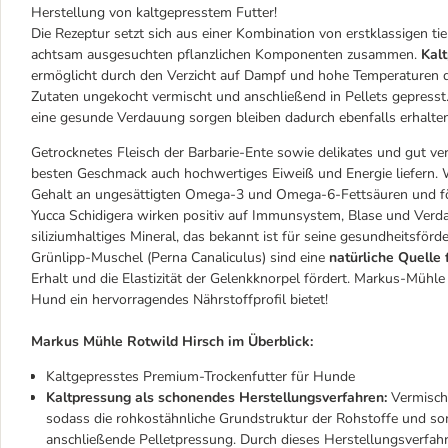
Herstellung von kaltgepresstem Futter!
Die Rezeptur setzt sich aus einer Kombination von erstklassigen t
achtsam ausgesuchten pflanzlichen Komponenten zusammen.
Kal
ermöglicht durch den Verzicht auf Dampf und hohe Temperaturen
Zutaten ungekocht vermischt und anschließend in Pellets gepresst
eine gesunde Verdauung sorgen bleiben dadurch ebenfalls erhalten
Getrocknetes Fleisch der Barbarie-Ente sowie delikates und gut ver
besten Geschmack auch hochwertiges Eiweiß und Energie liefern.
Gehalt an ungesättigten Omega-3 und Omega-6-Fettsäuren und f
Yucca Schidigera wirken positiv auf Immunsystem, Blase und Ver
siliziumhaltiges Mineral, das bekannt ist für seine gesundheitsför
Grünlipp-Muschel (Perna Canaliculus) sind eine
natürliche Quelle
Erhalt und die Elastizität der Gelenkknorpel fördert. Markus-Mühle
Hund ein hervorragendes Nährstoffprofil bietet!
Markus Mühle Rotwild Hirsch im Überblick:
Kaltgepresstes Premium-Trockenfutter für Hunde
Kaltpressung als schonendes Herstellungsverfahren:
Vermisch
sodass die rohkostähnliche Grundstruktur der Rohstoffe und som
anschließende Pelletpressung. Durch dieses Herstellungsverfahr