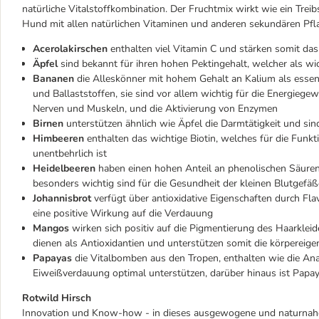
natürliche Vitalstoffkombination. Der Fruchtmix wirkt wie ein Treib
Hund mit allen natürlichen Vitaminen und anderen sekundären Pfla
Acerolakirschen
enthalten viel Vitamin C und stärken somit d
Äpfel
sind bekannt für ihren hohen Pektingehalt, welcher als w
Bananen
die Alleskönner mit hohem Gehalt an Kalium als essen
und Ballaststoffen, sie sind vor allem wichtig für die Energiege
Nerven und Muskeln, und die Aktivierung von Enzymen
Birnen
unterstützen ähnlich wie Äpfel die Darmtätigkeit und sin
Himbeeren
enthalten das wichtige Biotin, welches für die Fun
unentbehrlich ist
Heidelbeeren
haben einen hohen Anteil an phenolischen Säuren
besonders wichtig sind für die Gesundheit der kleinen Blutgef
Johannisbrot
verfügt über antioxidative Eigenschaften durch Fl
eine positive Wirkung auf die Verdauung
Mangos
wirken sich positiv auf die Pigmentierung des Haarklei
dienen als Antioxidantien und unterstützen somit die körpereig
Papayas
die Vitalbomben aus den Tropen, enthalten wie die Ana
Eiweißverdauung optimal unterstützen, darüber hinaus ist Papa
Rotwild Hirsch
Innovation und Know-how - in dieses ausgewogene und naturnahe T