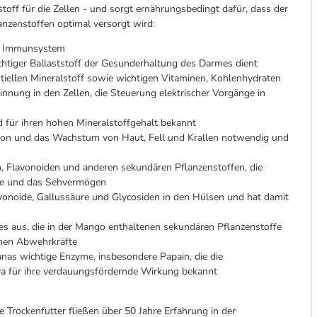
stoff für die Zellen - und sorgt ernährungsbedingt dafür, dass der
nzenstoffen optimal versorgt wird:
as Immunsystem
ichtiger Ballaststoff der Gesunderhaltung des Darmes dient
tiellen Mineralstoff sowie wichtigen Vitaminen, Kohlenhydraten
winnung in den Zellen, die Steuerung elektrischer Vorgänge in
d für ihren hohen Mineralstoffgehalt bekannt
ktion und das Wachstum von Haut, Fell und Krallen notwendig und
, Flavonoiden und anderen sekundären Pflanzenstoffen, die
äße und das Sehvermögen
avonoide, Gallussäure und Glycosiden in den Hülsen und hat damit
des aus, die in der Mango enthaltenen sekundären Pflanzenstoffe
enen Abwehrkräfte
nas wichtige Enzyme, insbesondere Papain, die die
ya für ihre verdauungsfördernde Wirkung bekannt
rockenfutter fließen über 50 Jahre Erfahrung in der