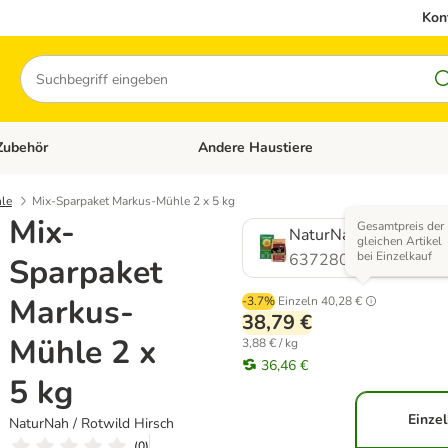
Kon
Suchen
Zubehör
Andere Haustiere
en: Hundefutter und Zubehör
Kategorie-Menü öffnen: Katzenfutter und 
le
Mix-Sparpaket Markus-Mühle 2 x 5 kg
Mix-
Gesamtpreis der
NaturNah / Rotwild H
gleichen Artikel
bei Einzelkauf
637280.1
Sparpaket
Markus-
-3.7%
Einzeln
40,28 €
38,79 €
Mühle 2 x
3,88 € / kg
36,46 €
5 kg
Einzel
NaturNah / Rotwild Hirsch
(
0
)