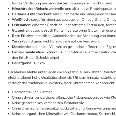
für die Verdauung und ein intaktes Immunsystem wichtig sind
Hirschtrockenfleisch:
wertvolle und alternative Proteinquelle, s
Barbarie-Ententrockenfleisch:
nahrhafte und energiereiche Hau
Weißfisch:
sorgt für einen ausgewogenen Omega-3- und Omeg
Leinsamen:
erhöhter Gehalt an ungesättigten Fettsäuren, förder
Glutenfrei:
ausschließlich Kohlenhydrate ohne Gluten, für eine gu
Rote Früchte:
natürliche Antioxidantien zur Schonung von Immu
Yucca-Schidigera:
wirkt prebiotisch auf die Verdauung
Kieselerde:
bietet eine Vielzahl an gesundheitsfördernden Eigen
Perna-Canaliculus-Extrakt:
Grünlipp-Muschel enthält natürlich
den Erhalt der Gelenkknorpel
Pelletgröße:
1-2 cm
Bei Markus Mühle unterliegen die sorgfältig auserwählten Rohstoffe
gleichbleibend hohe Qualitätssicherheit. Mit dem Einsatz natürlich
verfolgt das traditionelle Westerwälder Unternehmen konsequent s
Gänzlich frei von Tiermehl
Ohne schwer verwertbare, pflanzliche Nebenerzeugnisse wie Klei
Keine gentechnisch veränderten Bestandteile
Ohne chemische Farbzusätze, Lockstoffe und Konservierungsmit
Keine anorganischen Mineralien wie Calciumcarbonat, Steinmehl 