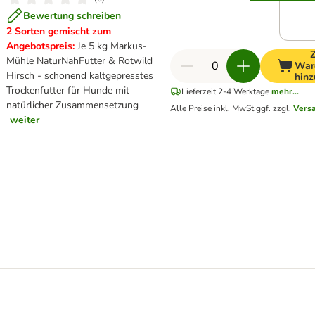
Bewertung schreiben
2 Sorten gemischt zum
Angebotspreis:
Je 5 kg Markus-
Mühle NaturNahFutter & Rotwild
War
Hirsch - schonend kaltgepresstes
hinz
Trockenfutter für Hunde mit
Lieferzeit 2-4 Werktage
mehr...
natürlicher Zusammensetzung
Alle Preise inkl. MwSt.
ggf. zzgl.
Vers
weiter