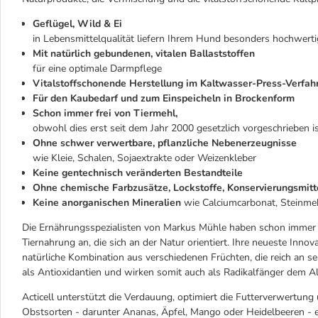
Geflügel, Wild & Ei
in Lebensmittelqualität liefern Ihrem Hund besonders hochwerti
Mit natürlich gebundenen, vitalen Ballaststoffen
für eine optimale Darmpflege
Vitalstoffschonende Herstellung im Kaltwasser-Press-Verfah
Für den Kaubedarf und zum Einspeicheln in Brockenform
Schon immer frei von Tiermehl,
obwohl dies erst seit dem Jahr 2000 gesetzlich vorgeschrieben i
Ohne schwer verwertbare, pflanzliche Nebenerzeugnisse
wie Kleie, Schalen, Sojaextrakte oder Weizenkleber
Keine gentechnisch veränderten Bestandteile
Ohne chemische Farbzusätze, Lockstoffe, Konservierungsmitt
Keine anorganischen Mineralien
wie Calciumcarbonat, Steinmeh
Die Ernährungsspezialisten von Markus Mühle haben schon immer e
Tiernahrung an, die sich an der Natur orientiert. Ihre neueste Innova
natürliche Kombination aus verschiedenen Früchten, die reich an s
als Antioxidantien und wirken somit auch als Radikalfänger dem A
Acticell unterstützt die Verdauung, optimiert die Futterverwertu
Obstsorten - darunter Ananas, Äpfel, Mango oder Heidelbeeren - en