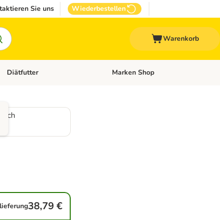
taktieren Sie uns
Wiederbestellen
Warenkorb
Diätfutter
Marken Shop
Zubehör
Kategorie-Menü öffnen: Andere Haustiere
Kategorie-Menü öffnen: Diätfutter
irsch
38,79 €
lieferung