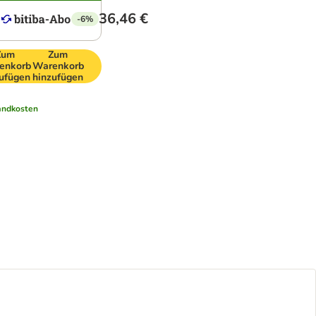
36,46 €
-6%
Zum
Zum
enkorb
Warenkorb
ufügen
hinzufügen
andkosten