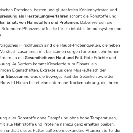
ierischen Proteinen, besten und glutenfreien Kohlenhydraten und
tpressung als Herstellungsverfahren
schont die Rohstoffe und
 den
Erhalt von Nährstoffen und Proteinen
. Dabei werden die
. Sekundäre Pflanzenstoffe, die für ein intaktes Immunsystem und
.
trägliches Hirschfleisch sind die Haupt-Proteinquellen, die neben
 Weißfisch zusammen mit Leinsamen sorgen für einen sehr hohen
ördern so die
Gesundheit von Haut und Fell
. Rote Früchte und
dauung. Außerdem kommt Kieselerde zum Einsatz, ein
dernden Eigenschaften. Extrakte aus dem Muskelfleisch der
 für Glucosamin
, was die Beweglichkeit der Gelenke sowie den
 Rotwild Hirsch bietet eine naturnahe Trockennahrung, die Ihrem
ung aller Rohstoffe ohne Dampf und ohne hohe Temperaturen,
it alle Nährstoffe und Proteine nahezu ganz erhalten bleiben,
en enthält dieses Futter außerdem sekundäre Pflanzenstoffe, die