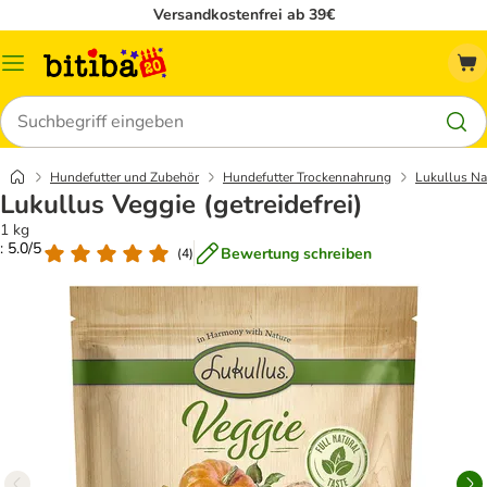
Versandkostenfrei ab 39€
Menü
Suchen
Hundefutter und Zubehör
Hundefutter Trockennahrung
Lukullus Na
Lukullus Veggie (getreidefrei)
1 kg
: 5.0/5
Bewertung schreiben
(
4
)