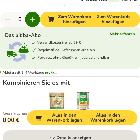
Zum Warenkorb
Zum Warenkorb
hinzufügen
hinzufügen
Mehr erfahren
Das bitiba-Abo
Versandkostenfrei ab 39 €
Regelmäßige Lieferungen erhalten
Flexibel, ohne Gebühren, jederzeit kündbar
Lieferzeit 2-4 Werktage
mehr...
Kombinieren Sie es mit
Gesamtpreis
Alles in den
Alles in den
0,00 €
Warenkorb legen
Warenkorb legen
Details anzeigen