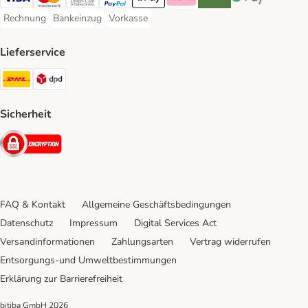
Visa Payment Method
Mastercard Payment Method
Diners Club Payment Method
PayPal Payment Method
Apple Pay Payment Method
Klarna Payment Method
Riverty Payment Method
Google Pay Paym
Rechnung
Bankeinzug
Vorkasse
Rechnung Payment Method
Bankeinzug Payment Method
Vorkasse Payment Method
Lieferservice
DHL Shipping Method
DPD Shipping Method
Sicherheit
Security
FAQ & Kontakt
Allgemeine Geschäftsbedingungen
Datenschutz
Impressum
Digital Services Act
Versandinformationen
Zahlungsarten
Vertrag widerrufen
Entsorgungs-und Umweltbestimmungen
Erklärung zur Barrierefreiheit
bitiba GmbH
2026