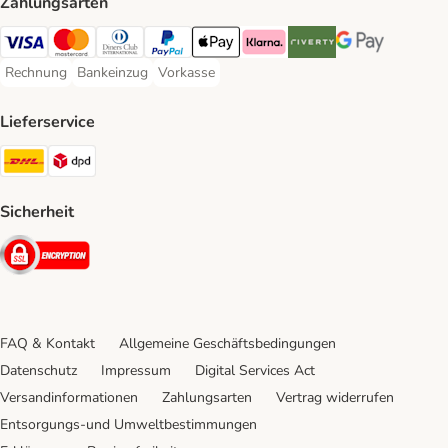
Zahlungsarten
Visa Payment Method
Mastercard Payment Method
Diners Club Payment Method
PayPal Payment Method
Apple Pay Payment Method
Klarna Payment Method
Riverty Payment Method
Google Pay Paym
Rechnung
Bankeinzug
Vorkasse
Rechnung Payment Method
Bankeinzug Payment Method
Vorkasse Payment Method
Lieferservice
DHL Shipping Method
DPD Shipping Method
Sicherheit
Security
FAQ & Kontakt
Allgemeine Geschäftsbedingungen
Datenschutz
Impressum
Digital Services Act
Versandinformationen
Zahlungsarten
Vertrag widerrufen
Entsorgungs-und Umweltbestimmungen