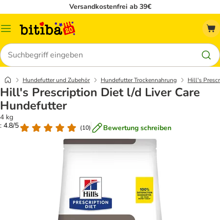
Versandkostenfrei ab 39€
Menü
Suchen
Hundefutter und Zubehör
Hundefutter Trockennahrung
Hill's Presc
Hill's Prescription Diet l/d Liver Care
Hundefutter
4 kg
: 4.8/5
Bewertung schreiben
(
10
)