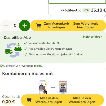
36,18 €
-6%
Zum Warenkorb
Zum Warenkorb
hinzufügen
hinzufügen
Mehr erfahren
Das bitiba-Abo
Versandkostenfrei ab 39 €
Regelmäßige Lieferungen erhalten
Flexibel, ohne Gebühren, jederzeit kündbar
Lieferzeit 2-4 Werktage
mehr...
Kombinieren Sie es mit
Gesamtpreis
Alles in den
Alles in den
0,00 €
Warenkorb legen
Warenkorb legen