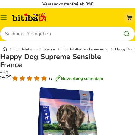
Versandkostenfrei ab 39€
Menü
Suchen
Hundefutter und Zubehör
Hundefutter Trockennahrung
Happy Dog 
Happy Dog Supreme Sensible
France
4 kg
: 4.5/5
Bewertung schreiben
(
2
)