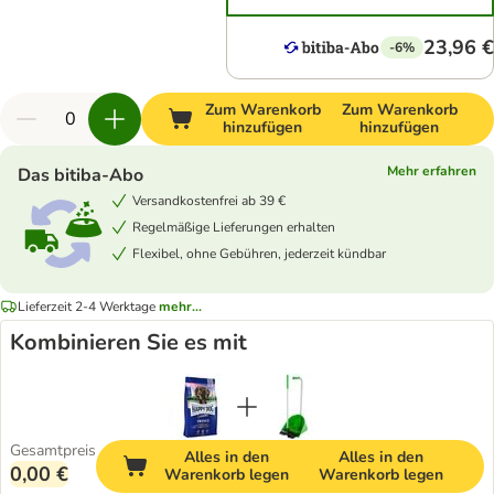
23,96 €
-6%
Zum Warenkorb
Zum Warenkorb
hinzufügen
hinzufügen
Mehr erfahren
Das bitiba-Abo
Versandkostenfrei ab 39 €
Regelmäßige Lieferungen erhalten
Flexibel, ohne Gebühren, jederzeit kündbar
Lieferzeit 2-4 Werktage
mehr...
Kombinieren Sie es mit
Gesamtpreis
Alles in den
Alles in den
0,00 €
Warenkorb legen
Warenkorb legen