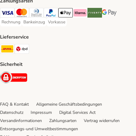
Zahlungsarten
Visa Payment Method
Mastercard Payment Method
Diners Club Payment Method
PayPal Payment Method
Apple Pay Payment Method
Klarna Payment Method
Riverty Payment Method
Google Pay Paym
Rechnung
Bankeinzug
Vorkasse
Rechnung Payment Method
Bankeinzug Payment Method
Vorkasse Payment Method
Lieferservice
DHL Shipping Method
DPD Shipping Method
Sicherheit
Security
FAQ & Kontakt
Allgemeine Geschäftsbedingungen
Datenschutz
Impressum
Digital Services Act
Versandinformationen
Zahlungsarten
Vertrag widerrufen
Entsorgungs-und Umweltbestimmungen