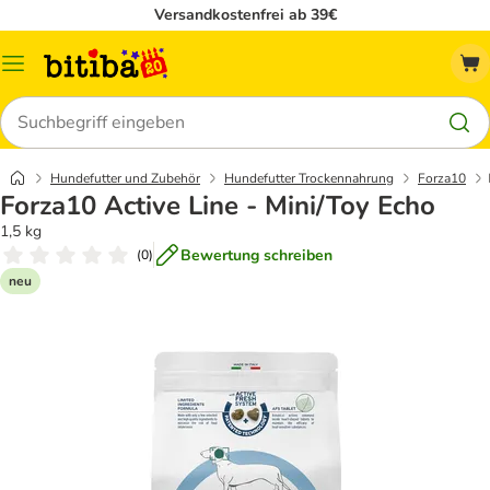
Versandkostenfrei ab 39€
Menü
Suchen
Hundefutter und Zubehör
Hundefutter Trockennahrung
Forza10
Forza10 Active Line - Mini/Toy Echo
1,5 kg
Bewertung schreiben
(
0
)
neu