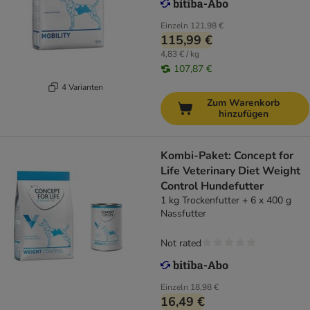
Einzeln
121,98 €
115,99 €
4,83 € / kg
107,87 €
4 Varianten
Zum Warenkorb
hinzufügen
Kombi-Paket: Concept for
Life Veterinary Diet Weight
Control Hundefutter
1 kg Trockenfutter + 6 x 400 g
Nassfutter
Not rated
Einzeln
18,98 €
16,49 €