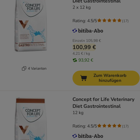
Diet Gastrointestinal
2 x 12 kg
Rating: 4.5/5
(
17
)
Einzeln
105,98 €
100,99 €
4,21 € / kg
93,92 €
4 Varianten
Zum Warenkorb
hinzufügen
Concept for Life Veterinary
Diet Gastrointestinal
12 kg
Rating: 4.5/5
(
17
)