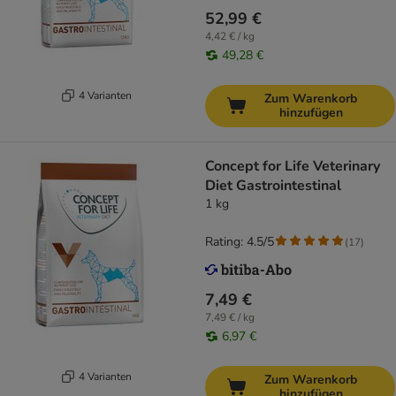
52,99 €
4,42 € / kg
49,28 €
4 Varianten
Zum Warenkorb
hinzufügen
Concept for Life Veterinary
Diet Gastrointestinal
1 kg
Rating: 4.5/5
(
17
)
7,49 €
7,49 € / kg
6,97 €
4 Varianten
Zum Warenkorb
hinzufügen