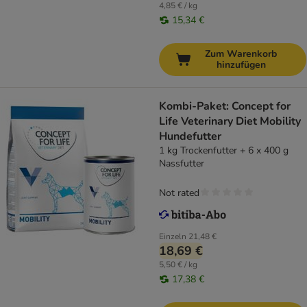
4,85 € / kg
15,34 €
Zum Warenkorb
hinzufügen
Kombi-Paket: Concept for
Life Veterinary Diet Mobility
Hundefutter
1 kg Trockenfutter + 6 x 400 g
Nassfutter
Not rated
Einzeln
21,48 €
18,69 €
5,50 € / kg
17,38 €