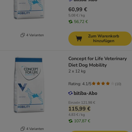
60,99 €
5,08 € / kg
56,72 €
4 Varianten
Zum Warenkorb
hinzufügen
Concept for Life Veterinary
Diet Dog Mobility
2 x 12 kg
Rating: 4.1/5
(
10
)
Einzeln
121,98 €
115,99 €
4,83 € / kg
107,87 €
4 Varianten