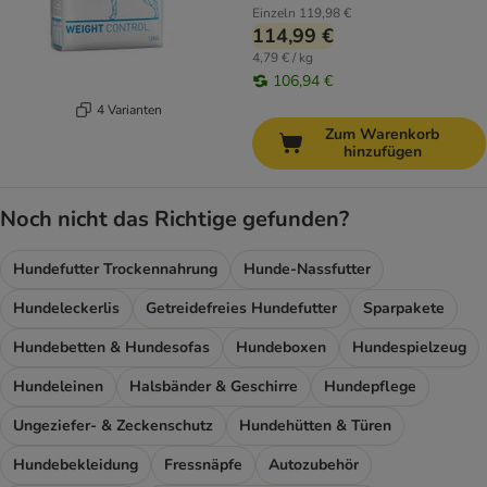
Einzeln
119,98 €
114,99 €
4,79 € / kg
106,94 €
4 Varianten
Zum Warenkorb
hinzufügen
Noch nicht das Richtige gefunden?
Hundefutter Trockennahrung
Hunde-Nassfutter
Hundeleckerlis
Getreidefreies Hundefutter
Sparpakete
Hundebetten & Hundesofas
Hundeboxen
Hundespielzeug
Hundeleinen
Halsbänder & Geschirre
Hundepflege
Ungeziefer- & Zeckenschutz
Hundehütten & Türen
Hundebekleidung
Fressnäpfe
Autozubehör