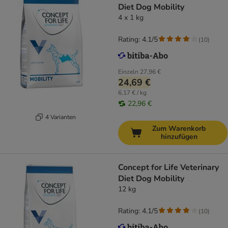
Diet Dog Mobility
4 x 1 kg
Rating: 4.1/5
(
10
)
Einzeln
27,96 €
24,69 €
6,17 € / kg
22,96 €
4 Varianten
Zum Warenkorb
hinzufügen
Concept for Life Veterinary
Diet Dog Mobility
12 kg
Rating: 4.1/5
(
10
)