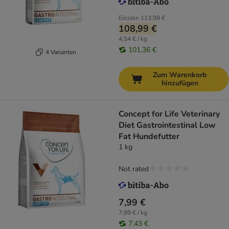
Einzeln
113,98 €
108,99 €
4,54 € / kg
101,36 €
4 Varianten
Zum Warenkorb
hinzufügen
Concept for Life Veterinary
Diet Gastrointestinal Low
Fat Hundefutter
1 kg
Not rated
7,99 €
7,99 € / kg
7,43 €