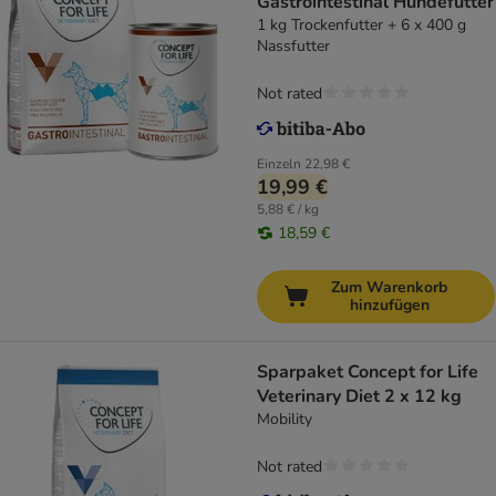
Gastrointestinal Hundefutter
1 kg Trockenfutter + 6 x 400 g
Nassfutter
Not rated
Einzeln
22,98 €
19,99 €
5,88 € / kg
18,59 €
Zum Warenkorb
hinzufügen
Sparpaket Concept for Life
Veterinary Diet 2 x 12 kg
Mobility
Not rated