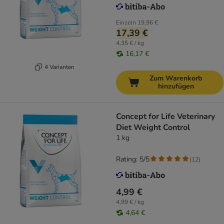
Einzeln
19,96 €
17,39 €
4,35 € / kg
16,17 €
4 Varianten
Zum Warenkorb
hinzufügen
Concept for Life Veterinary
Diet Weight Control
1 kg
Rating: 5/5
(
12
)
4,99 €
4,99 € / kg
4,64 €