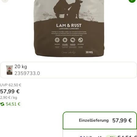
20 kg
2359733.0
UVP 62,50 €
57,99 €
2,90 € / kg
54,51 €
57,99 €
Einzellieferung