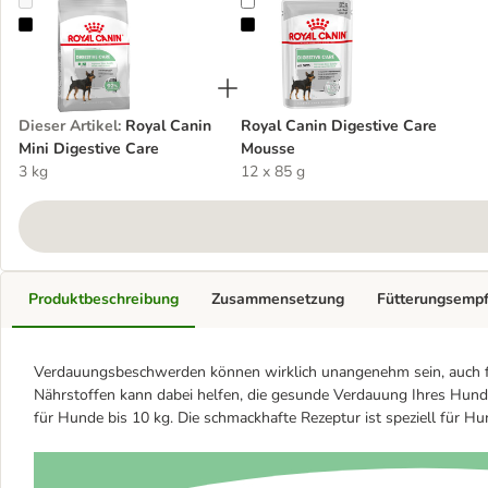
Royal Canin Mini Digestive Care
Royal Canin Digestive Care Mouss
Dieser Artikel
:
Royal Canin
Royal Canin Digestive Care
Mini Digestive Care
Mousse
3 kg
12 x 85 g
Produktbeschreibung
Zusammensetzung
Fütterungsemp
Verdauungsbeschwerden können wirklich unangenehm sein, auch fü
Nährstoffen kann dabei helfen, die gesunde Verdauung Ihres Hundes
für Hunde bis 10 kg. Die schmackhafte Rezeptur ist speziell für Hu