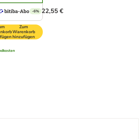
22,55 €
-6%
um
Zum
nkorb
Warenkorb
ufügen
hinzufügen
ndkosten