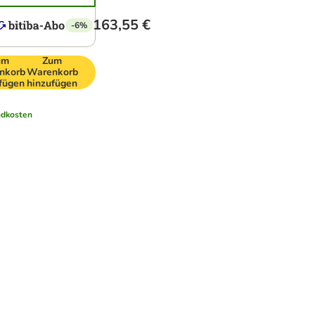
163,55 €
-6%
um
Zum
nkorb
Warenkorb
fügen
hinzufügen
dkosten