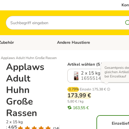
Kon
Suchen
Zubehör
Andere Haustiere
en: Hundefutter und Zubehör
Kategorie-Menü öffnen: Katzenfutter und 
Applaws Adult Huhn Große Rassen
Applaws
Artikel wählen (5 Varianten)
Gesamtpreis de
gleichen Artikel
2 x 15 kg
Adult
bei Einzelkauf
1655514.1
Huhn
-0.79%
Einzeln
175,38 €
173,99 €
Große
5,80 € / kg
163,55 €
Rassen
2 x 15 kg
Einzellie
: 4.6/5
(
14
)