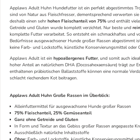
Applaws Adult Huhn Hundefutter ist ein perfekt abgestimmtes T
sind von Natur aus Fleischfresser, dementsprechend verwerten sie 
deshalb einen sehr
hohen Fleischanteil von 75%
und enthält viel
Getreide und Gluten wurde komplett verzichtet. Nur beste und
rein
komplette Futter verarbeitet. So entsteht ein schmackhaftes und vo
Bedürfnisse ausgewachsener Hunde großer Rassen abgestimmt ist.
keine Farb- und Lockstoffe, künstliche Konservierungsmittel oder
Applaws Adult ist ein
hypoallergenes Futter
, und somit auch idea
hoher Anteil an natürlichem DHA (Docosahexaensäure) trägt zur Er
enthaltenen präbiotischen Ballaststoffe können eine normale Verd
schlecht riechendem Kot beitragen.
Applaws Adult Huhn Große Rassen im Überblick:
Alleinfuttermittel für ausgewachsene Hunde großer Rassen
75% Fleischanteil, 25% Gemüseanteil
Ganz ohne Getreide und Gluten
In Form und Textur an das Gebiss großer Rassen angepasste Kr
Ausschließlich natürliche Inhaltsstoffe
Ohne:
Farb- und Lockstoffe, künstliche Konservierungsmittel u