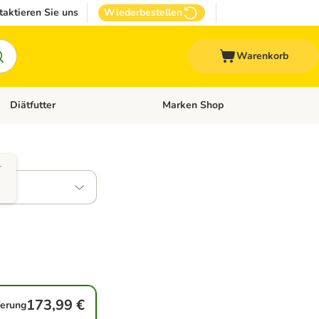
taktieren Sie uns
Wiederbestellen
Warenkorb
Diätfutter
Marken Shop
Zubehör
Kategorie-Menü öffnen: Andere Haustiere
Kategorie-Menü öffnen: Diätfutter
r
173,99 €
ferung