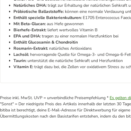
Natürliches DHA:
trägt zur Erhaltung der natürlichen Sehkraft 
Präbiotische Ballaststoffe:
können eine normale Verdauung unt
Enthält spezielle Bakterienkulturen:
E1705 Enterococcus Faeci
Mit Beta-Glucan:
aus Hefe gewonnen
Bierhefe-Extrakt:
liefert wertvolles Vitamin B
EPA und DHA:
tragen zu einer normalen Herzfunktion bei
Enthält Glucosamin & Chondroitin
Rosmarin-Extrakt:
natürliches Antioxidans
Lachsöl:
hervorragende Quelle für Omega-3- und Omega-6-Fetts
Taurin:
unterstützt die natürliche Sehkraft und Herzfunktion
Vitamin E:
trägt dazu bei, die Zellen vor oxidativem Stress zu sc
Preise inkl. MwSt. UVP = unverbindliche Preisempfehlung *
Es gelten d
"Sonst" = Der niedrigste Preis des Artikels innerhalb der letzten 30 Tage
bitiba ist berechtigt, deine E-Mail-Adresse für Direktwerbung für eige
Übermittlungskosten nach den Basistarifen entstehen, indem du den biti